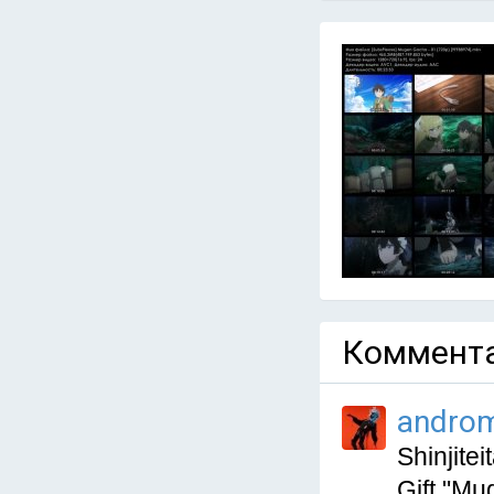
Коммента
andro
Shinjite
Gift "Mu