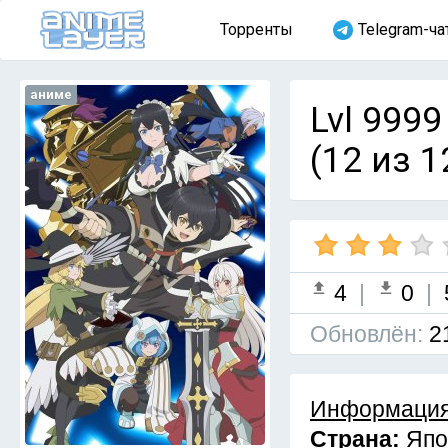
Торренты
Telegram-ча
аниме
Lvl 999
(12 из 1
4
|
0
|
Обновлён:
2
Информация
Страна:
Япо