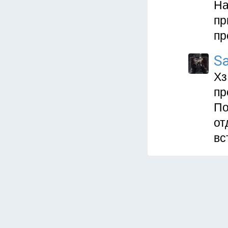
На
пр
пр
S
Хз
пр
По
от
вс