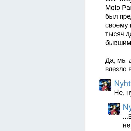
Moto Par
был пре
своему 
тысяч д
бывшим 
Да, мы 
влезло 
Nyht
Не, н
N
..
не