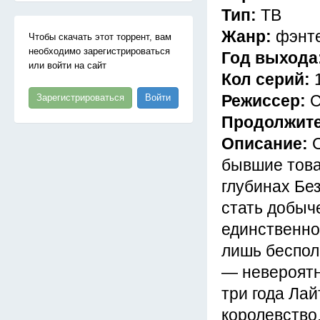
Тип:
ТВ
Жанр:
фэнте
Чтобы скачать этот торрент, вам
необходимо зарегистрироваться
Год выхода
или войти на сайт
Кол серий:
Режиссер:
С
Зарегистрироваться
Войти
Продолжит
Описание:
бывшие това
глубинах Бе
стать добыч
единственно
лишь беспол
— невероятн
три года Ла
королевство