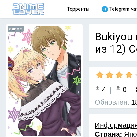
Торренты
Telegram-ча
аниме
Bukiyou
из 12) 
4
|
0
|
Обновлён:
1
Информация
Страна:
Япо