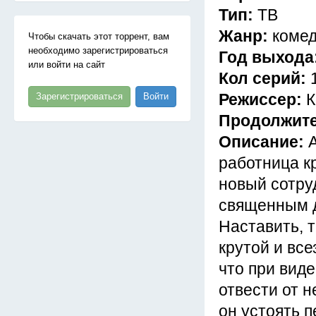
Тип:
ТВ
Жанр:
комед
Чтобы скачать этот торрент, вам
необходимо зарегистрироваться
Год выхода
или войти на сайт
Кол серий:
Режиссер:
К
Зарегистрироваться
Войти
Продолжит
Описание:
работница кр
новый сотру
священным д
Наставить, т
крутой и все
что при виде
отвести от н
он устоять 