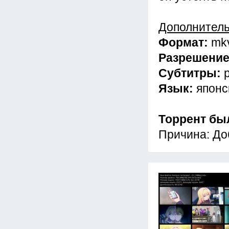
Дополнител
Формат:
mk
Разрешени
Субтитры:
Язык:
японс
Торрент бы
Причина: До