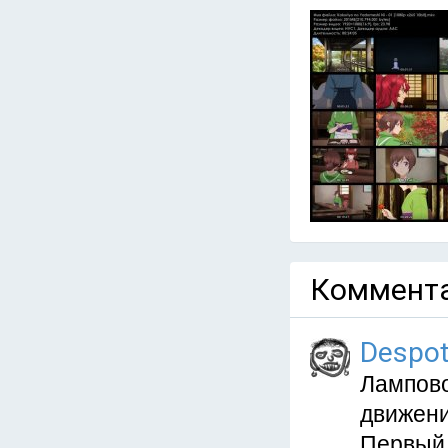
Коммента
Despo
Лампово
движени
Первый 