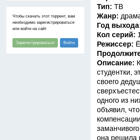
Тип:
ТВ
Жанр:
драма
Чтобы скачать этот торрент, вам
необходимо зарегистрироваться
Год выхода
или войти на сайт
Кол серий:
Режиссер:
Ё
Зарегистрироваться
Войти
Продолжит
Описание:
студентки, э
своего деду
сверхъестес
одного из н
объявил, что
компенсации
заманчивого
она решила 