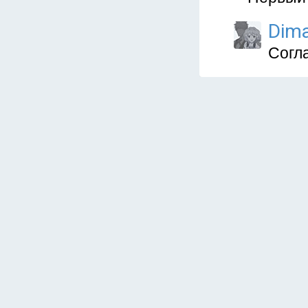
Dim
Согла