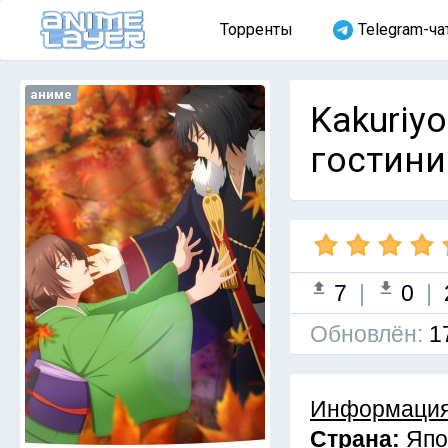
Торренты
Telegram-ча
аниме
Kakuriy
гостиниц
7
|
0
|
Обновлён:
1
Информация
Страна:
Япо