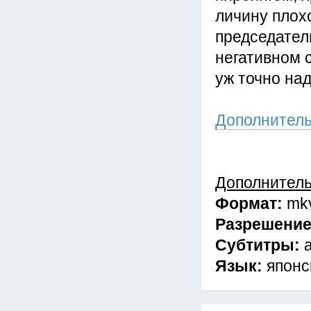
личину плох
председатель
негативном 
уж точно на
Дополнител
Дополнител
Формат:
mk
Разрешени
Субтитры:
Язык:
японс