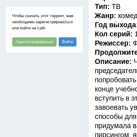
Тип:
ТВ
Жанр:
коме
Чтобы скачать этот торрент, вам
необходимо зарегистрироваться
Год выхода
или войти на сайт
Кол серий:
Режиссер:
Ф
Зарегистрироваться
Войти
Продолжит
Описание:
председател
попробовать
конце учебно
вступить в 
завоевать у
способы для
придумала в
пирсингом, 