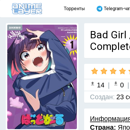
Торренты
Telegram-ча
аниме
Bad Girl
Complet
14
|
0
Cоздан:
23 с
Информация
Страна:
Япо