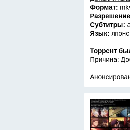
Формат:
mk
Разрешени
Субтитры:
Язык:
японс
Торрент бы
Причина: До
Анонсирован