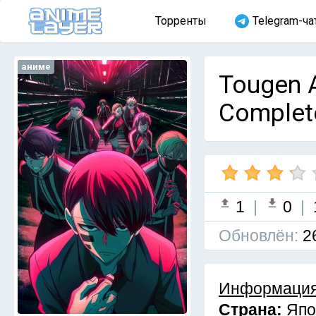
Торренты
Telegram-ча
аниме
Tougen 
Complet
1
|
0
|
Обновлён:
2
Информация
Страна:
Япо