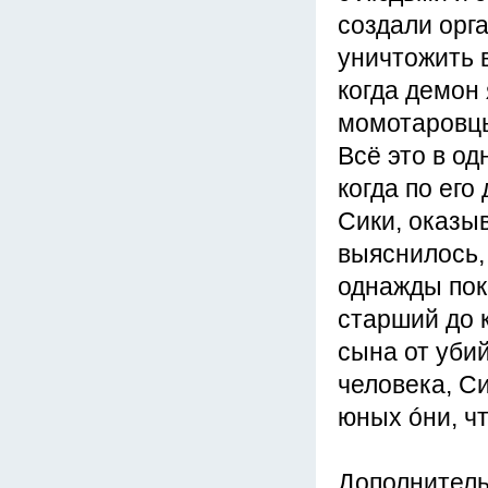
создали орг
уничтожить 
когда демон 
момотаровцы
Всё это в о
когда по его
Сики, оказы
выяснилось,
однажды пок
старший до 
сына от уби
человека, С
юных óни, ч
Дополнител