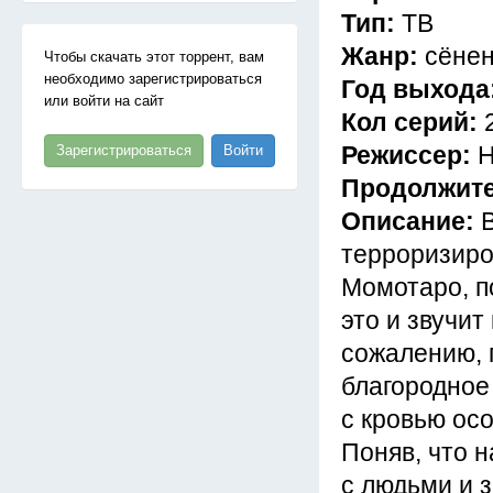
Тип:
ТВ
Жанр:
сёнен
Чтобы скачать этот торрент, вам
необходимо зарегистрироваться
Год выхода
или войти на сайт
Кол серий:
Режиссер:
Н
Зарегистрироваться
Войти
Продолжит
Описание:
терроризиро
Момотаро, п
это и звучит
сожалению, г
благородное
с кровью ос
Поняв, что 
с людьми и 