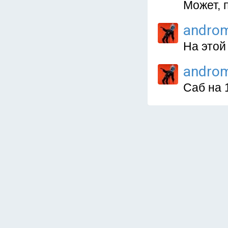
Может, 
andro
На этой
andro
Саб на 