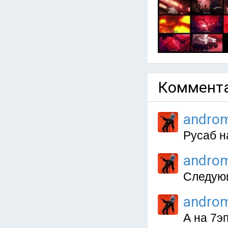
Коммента
andro
Русаб н
andro
Следующ
andro
А на 7эп