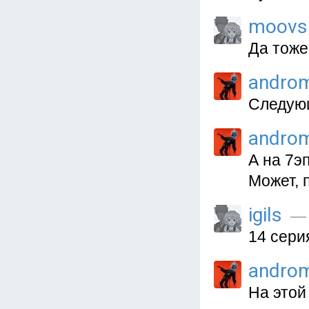
moovs
Да тоже 
andro
Следующ
andro
А на 7эп
Может, 
igils
— 
14 сери
andro
На этой