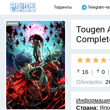
Торренты
Telegram-ча
аниме
Tougen 
Complet
16
|
0
Обновлён:
2
Информация
Страна:
Япо