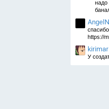
надо 
банал
AngelN
спасибо
https://
kirima
У созда