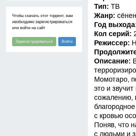
Тип:
ТВ
Жанр:
сёнен
Чтобы скачать этот торрент, вам
необходимо зарегистрироваться
Год выхода
или войти на сайт
Кол серий:
Режиссер:
Н
Зарегистрироваться
Войти
Продолжит
Описание:
терроризиро
Момотаро, п
это и звучит
сожалению, г
благородное
с кровью ос
Поняв, что 
с людьми и 