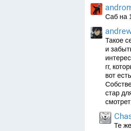
andro
Саб на 
andre
Такое с
и забыт
интерес
гг, кот
вот ест
Собстве
стар дл
смотрет
Cha
Те ж