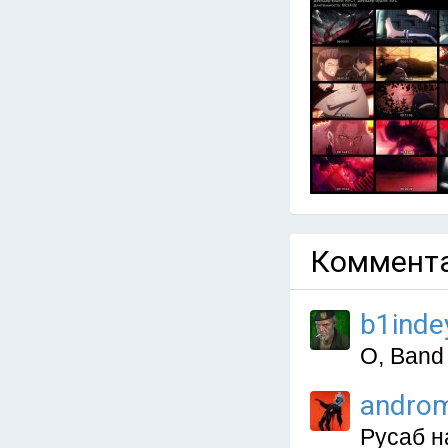
Коммента
b1inde
О, Band
andro
Русаб н