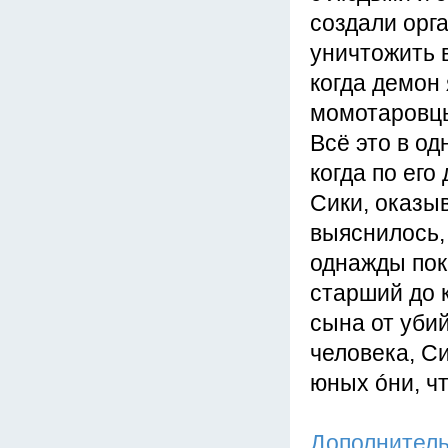
создали орг
уничтожить 
когда демон 
момотаровцы
Всё это в о
когда по его
Сики, оказы
выяснилось,
однажды пок
старший до 
сына от уби
человека, С
юных óни, ч
Дополнител