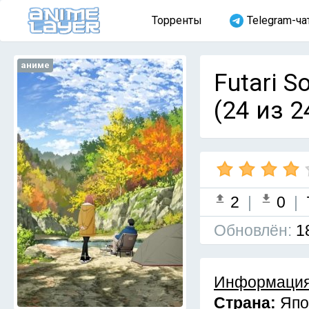
Торренты
Telegram-ча
аниме
Futari 
(24 из 2
2
|
0
|
Обновлён:
1
Информация
Страна:
Япо