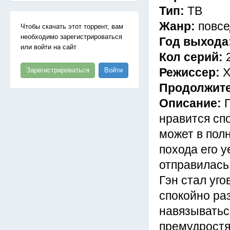
Тип:
ТВ
Жанр:
повсе
Чтобы скачать этот торрент, вам
необходимо зарегистрироваться
Год выхода
или войти на сайт
Кол серий:
Режиссер:
Х
Зарегистрироваться
Войти
Продолжит
Описание:
нравится спо
может в пол
похода его 
отправилась 
Гэн стал уг
спокойно раз
навязываться
премудростя