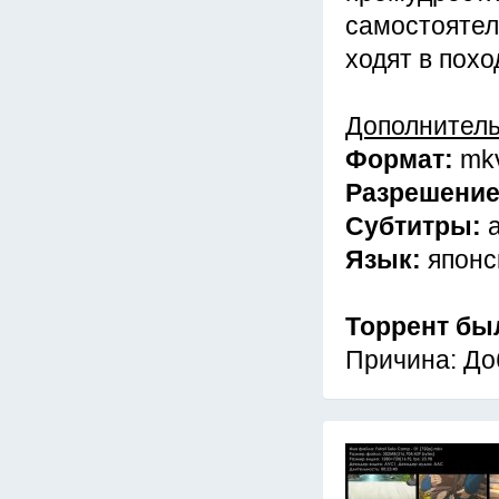
самостоятель
ходят в пох
Дополнител
Формат:
mk
Разрешени
Субтитры:
Язык:
японс
Торрент бы
Причина: До