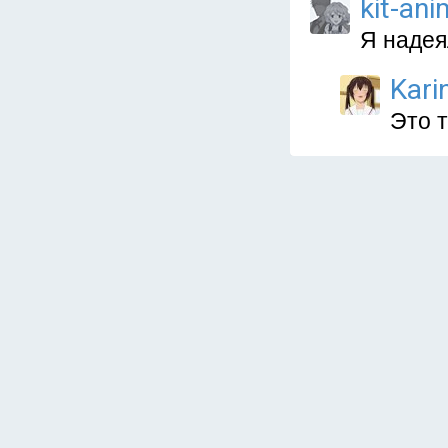
kit-ani
Я надея
Kari
Это т