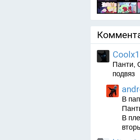
Коммента
Coolx1
Панти, 
подвяз
and
В пап
Панти
В пле
втор