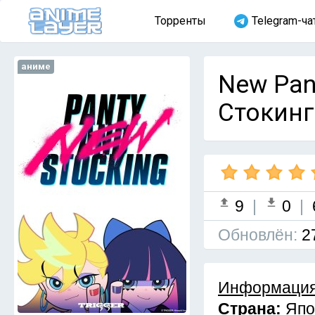
Торренты
Telegram-ча
аниме
New Pant
Стокинг
9
|
0
|
Обновлён:
2
Информация
Страна:
Япо