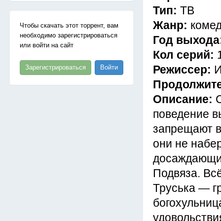
Тип:
ТВ
Жанр:
комед
Чтобы скачать этот торрент, вам
необходимо зарегистрироваться
Год выхода
или войти на сайт
Кол серий:
Режиссер:
И
Зарегистрироваться
Войти
Продолжит
Описание:
поведение в
запрещают в
они не набе
досаждающих
Подвяза. Всё
Труська — г
богохульниц
удовольстви