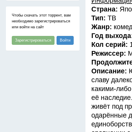
Информация
Страна:
Япо
Чтобы скачать этот торрент, вам
Тип:
ТВ
необходимо зарегистрироваться
Жанр:
комед
или войти на сайт
Год выхода
Зарегистрироваться
Войти
Кол серий:
Режиссер:
М
Продолжит
Описание:
славу далек
какими-либо
её наследие
живёт под пр
одарённые д
единоборств