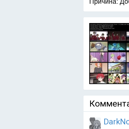
Причина: До
Коммента
DarkN