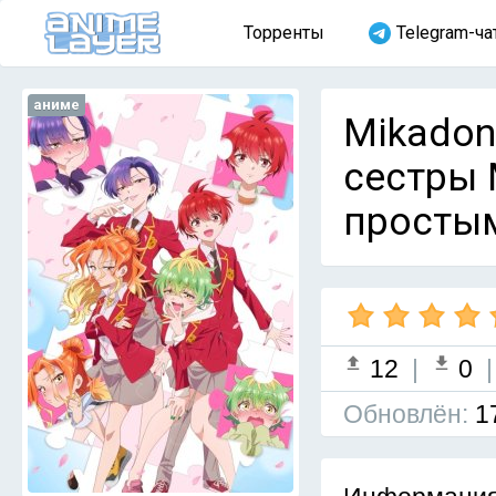
Торренты
Telegram-ча
аниме
Mikadono
сестры
простым
12
|
0
Обновлён:
1