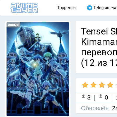
Торренты
Telegram-ча
аниме
Tensei S
Kimaman
перевоп
(12 из 1
3
|
0
|
Обновлён:
2