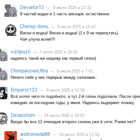
Deviator13
— 8 июля 2025 в 12:32
9 частей водки и 1 часть вискаря, естественно
Cherep-dono
— 8 июля 2025 в 15:52
Виски и водка! Виски и водка! (1 к 9 не перепутать)
Чая улуна всем!!!!
vizlipuzli
— 7 июля 2025 в 20:43
надеюсь такой же шедевр как первый сезон)
ChimpanzeeUltra
— 8 июля 2025 в 7:01
Ничего себе у них перерыв между сезонами..
Emperor123
— 8 июля 2025 в 10:58
Всё хотел чего-то подобного, а тут 2-й сезон подогнали. После пр
комедию за последние годы, у меня. Надеюсь выдержит планку.
Despotism
— 14 июля 2025 в 20:03
Вроде бы все 12 эпизодов второго сезона уже в сети. Разве нет?
andromeda88
— 14 июля 2025 в 21:54