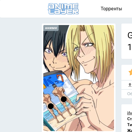
Торренты
аниме
G
1
Об
Ин
Ст
Ти
Ж