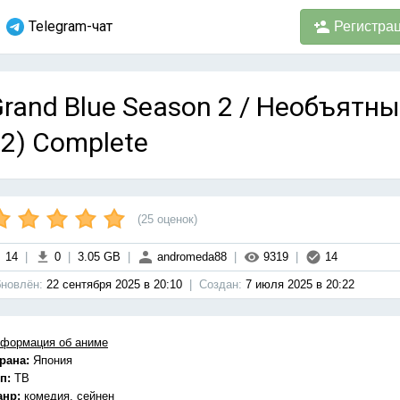
Telegram-чат
Регистра
rand Blue Season 2 / Необъятный
2) Complete
(
25
оценок)
14
|
0
|
3.05 GB
|
andromeda88
|
9319
|
14
новлён:
22 сентября 2025 в 20:10
|
Cоздан:
7 июля 2025 в 20:22
формация об аниме
рана:
Япония
п:
ТВ
анр:
комедия, сейнен