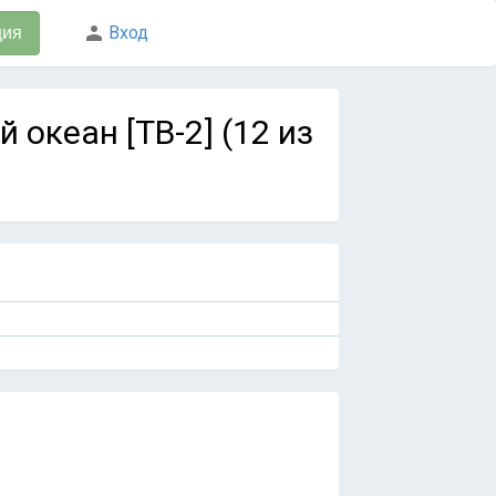
Вход
ция
 океан [ТВ-2] (12 из