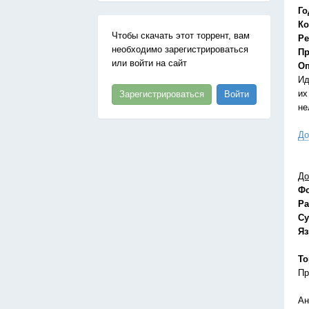
Го
Ко
Чтобы скачать этот торрент, вам
Ре
необходимо зарегистрироваться
Пр
или войти на сайт
Оп
Ид
их
Зарегистрироваться
Войти
не
До
До
Ф
Ра
Су
Я
То
Пр
Ан