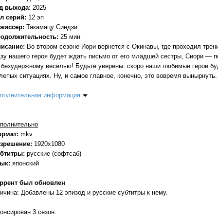
д выхода:
2025
л серий:
12 эп
жиссер:
Такамацу Синдзи
одолжительность:
25 мин
исание:
Во втором сезоне Иори вернется с Окинавы, где проходил трен
зу нашего героя будет ждать письмо от его младшей сестры, Сиори — п
 безудержному веселью! Будьте уверены: скоро наши любимые герои буд
лепых ситуациях. Ну, и самое главное, конечно, это вовремя вынырнуть.
полнительная информация
полнительно
ормат:
mkv
зрешение:
1920x1080
бтитры:
русские (софтсаб)
зык:
японский
ррент был обновлен
ичина: Добавлены 12 эпизод и русские субтитры к нему.
онсирован 3 сезон.