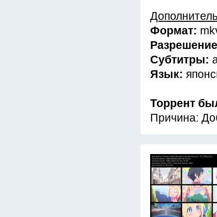
Дополнител
Формат:
mk
Разрешени
Субтитры:
Язык:
японс
Торрент бы
Причина: До