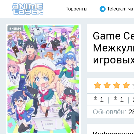
Торренты
Telegram-ча
аниме
Game Cen
Межкуль
игровых
1
|
1
|
Обновлён:
2