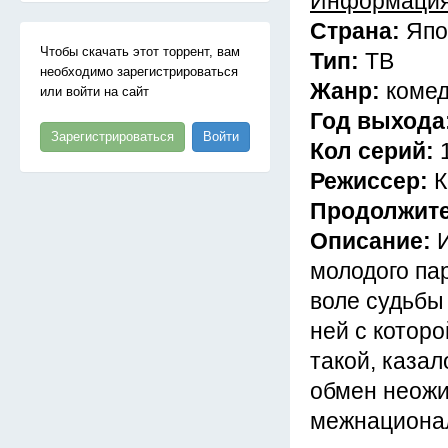
Информация
Страна:
Япо
Чтобы скачать этот торрент, вам
Тип:
ТВ
необходимо зарегистрироваться
Жанр:
комед
или войти на сайт
Год выхода
Зарегистрироваться
Войти
Кол серий:
Режиссер:
К
Продолжит
Описание:
молодого па
воле судьбы
ней с котор
такой, каза
обмен неожи
межнациона