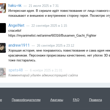
haku-nk
— 21 июля 2025 в 7:31
Интересная идея. В сериале идёт повествование от лица главного 
показывают и внешнюю и внутреннюю сторону героя. Посмотрю эту
AngelNet
— 22 сентября 2025 в 1:15
спасибо!
https://myanimelist.net/anime/60316/Busamen_Gachi_Fighter
andrew1911
— 26 сентября 2025 в 23:12
Хорошая история, мне понравилось повествование и сама идея нек
красавчикам. Персонажи прорисованы качественно, нет убогих 3D в
тоже постарались.
spets48
— 6 ноября 2025 в 21:01
Комментарий удалён администрацией сайта
ие
Правообладателям
Аватары
FAQ
Правила