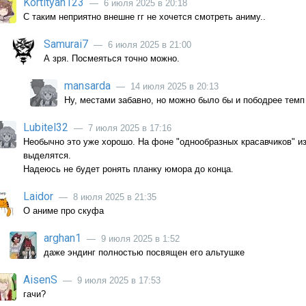
Kortityan123
— 6 июля 2025 в 20:18
С таким неприятно внешне гг не хочется смотреть аниму..
Samurai7
— 6 июля 2025 в 21:00
А зря. Посмеяться точно можно.
mansarda
— 14 июля 2025 в 20:13
Ну, местами забавно, но можно было бы и пободрее темп
Lubitel32
— 7 июля 2025 в 17:16
Необычно это уже хорошо. На фоне "однообразных красавчиков" из
выделятся.
Надеюсь не будет ронять планку юмора до конца.
Laidor
— 8 июля 2025 в 21:35
О аниме про скуфа
arghan1
— 9 июля 2025 в 1:52
даже эндинг полностью посвящен его альтушке
AisenS
— 9 июля 2025 в 17:53
гачи?