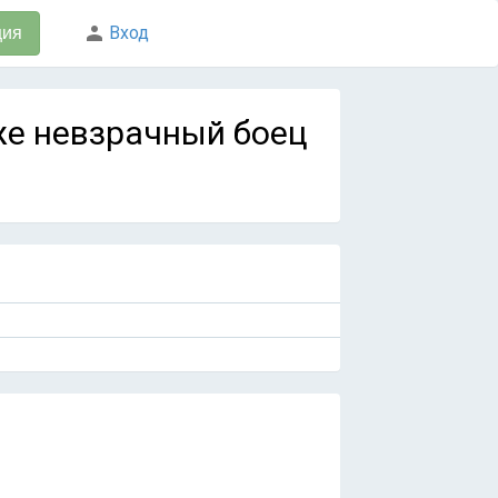
Вход
ция
 же невзрачный боец