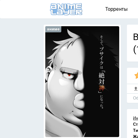
Торренты
аниме
B
(
Об
Ин
Ст
Ти
Ж