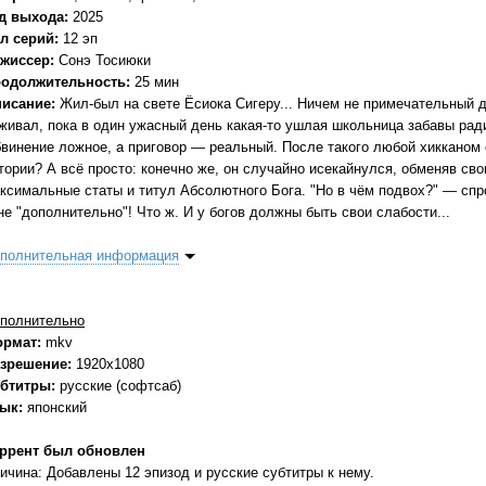
д выхода:
2025
л серий:
12 эп
жиссер:
Сонэ Тосиюки
одолжительность:
25 мин
исание:
Жил-был на свете Ёcиока Cигеру... Ничем не примечательный д
живал, пока в один ужасный день какая-то ушлая школьница забавы ради
винение ложное, а приговор — реальный. После такого любой хикканом 
тории? А всё просто: конечно же, он случайно исекайнулся, обменяв св
ксимальные статы и титул Абсолютного Бога. "Но в чём подвох?" — спро
не "дополнительно"! Что ж. И у богов должны быть свои слабости...
полнительная информация
полнительно
ормат:
mkv
зрешение:
1920x1080
бтитры:
русские (софтсаб)
зык:
японский
ррент был обновлен
ичина: Добавлены 12 эпизод и русские субтитры к нему.