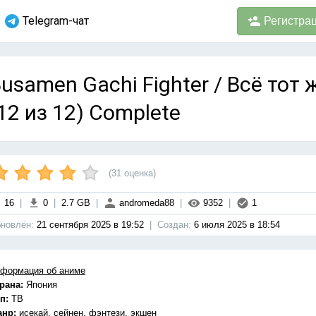
Telegram-чат
Регистра
usamen Gachi Fighter / Всё тот
12 из 12) Complete
(
31
оценка)
16
|
0
|
2.7 GB
|
andromeda88
|
9352
|
1
новлён:
21 сентября 2025 в 19:52
|
Cоздан:
6 июля 2025 в 18:54
формация об аниме
рана:
Япония
п:
ТВ
анр:
исекай, сейнен, фэнтези, экшен