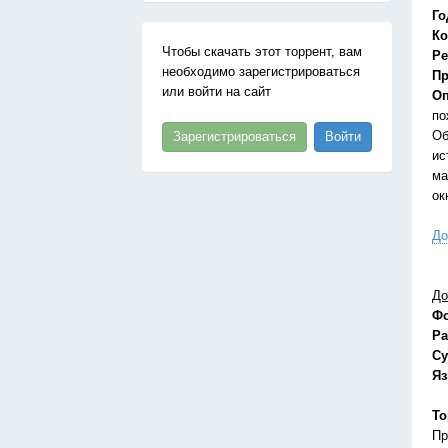
Го
Ко
Чтобы скачать этот торрент, вам
Ре
необходимо зарегистрироваться
Пр
или войти на сайт
Оп
по
Об
Зарегистрироваться
Войти
ис
ма
ок
До
До
Ф
Ра
Су
Я
То
Пр