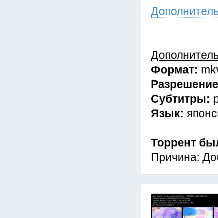
Дополнител
Дополнител
Формат:
mk
Разрешени
Субтитры:
Язык:
японс
Торрент бы
Причина: До