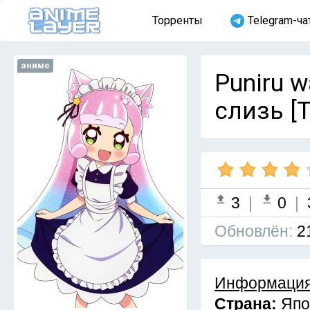
Торренты
Telegram-ча
аниме
Puniru w
слизь [Т
3
|
0
|
Обновлён:
2
Информация
Страна:
Япо