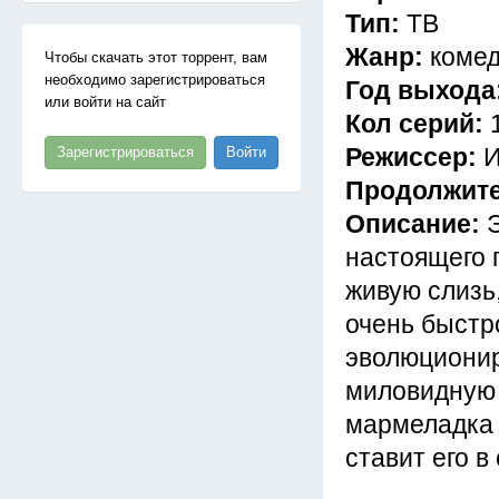
Тип:
ТВ
Жанр:
комед
Чтобы скачать этот торрент, вам
необходимо зарегистрироваться
Год выхода
или войти на сайт
Кол серий:
Режиссер:
И
Зарегистрироваться
Войти
Продолжит
Описание:
настоящего 
живую слизь
очень быстро
эволюционир
миловидную 
мармеладка х
ставит его в