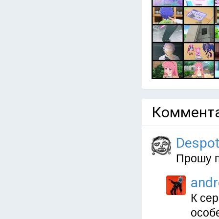
Коммента
Despo
Прошу п
and
К се
особ