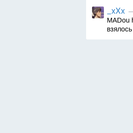
_xXx
—
MADou h
взялось