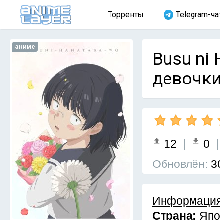
Торренты
Telegram-ча
аниме
Busu ni 
девочки
12
|
0
Обновлён:
3
Информация
Страна:
Япо