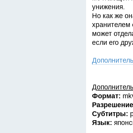
унижения.
Но как же о
хранителем 
может отдела
если его др
Дополнител
Дополнител
Формат:
mk
Разрешени
Субтитры:
Язык:
японс