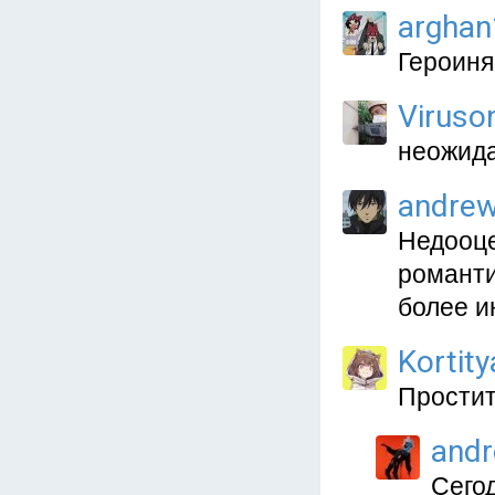
arghan
Героиня
Viruso
неожид
andre
Недооце
романти
более и
Kortit
Простит
and
Сегод