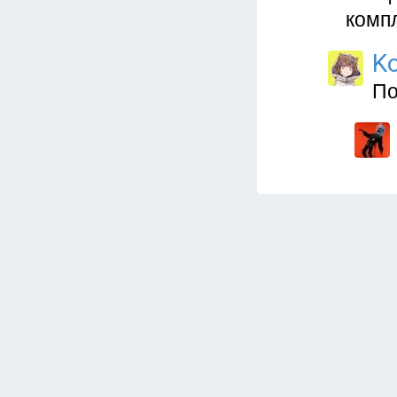
компл
Ko
По