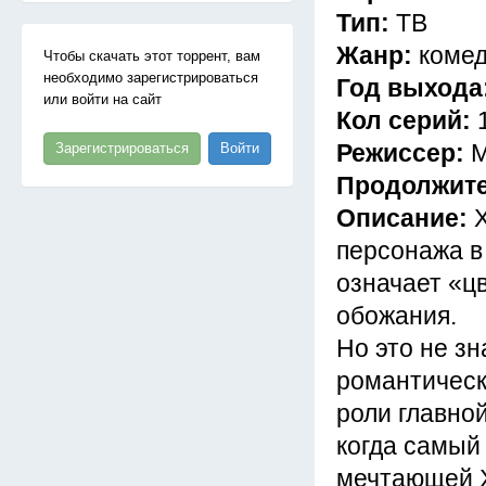
Тип:
ТВ
Жанр:
комед
Чтобы скачать этот торрент, вам
необходимо зарегистрироваться
Год выхода
или войти на сайт
Кол серий:
Режиссер:
М
Зарегистрироваться
Войти
Продолжит
Описание:
персонажа в 
означает «цв
обожания.
Но это не з
романтическо
роли главной
когда самый
мечтающей Х