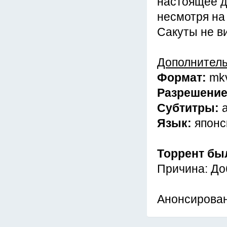
настоящее д
несмотря на
Сакуты не в
Дополнител
Формат:
mk
Разрешени
Субтитры:
Язык:
японс
Торрент бы
Причина: До
Анонсирова