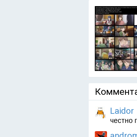
Коммента
Laidor
честно 
andro