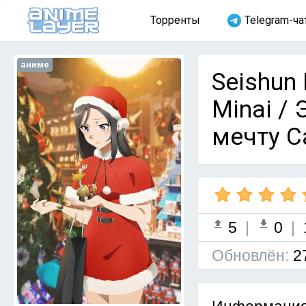
Торренты
Telegram-ча
аниме
Seishun 
Minai /
мечту С
5
|
0
|
Обновлён:
2