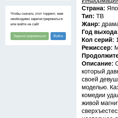
Информация
Страна:
Япо
Чтобы скачать этот торрент, вам
Тип:
ТВ
необходимо зарегистрироваться
Жанр:
драма
или войти на сайт
Год выхода
Зарегистрироваться
Войти
Кол серий:
Режиссер:
М
Продолжит
Описание:
который давн
своей девуш
моделью. Ка
комедии уда
живой магни
сверхъестест