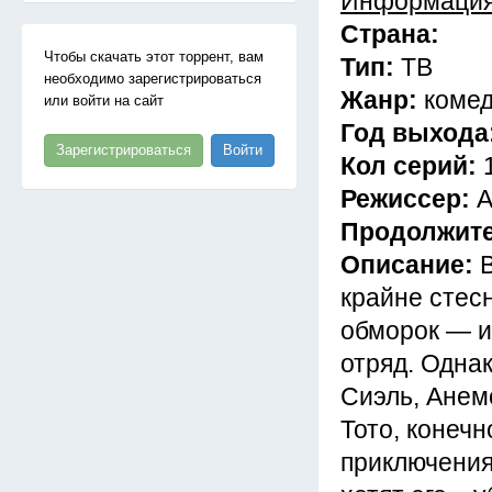
Информация
Страна:
Чтобы скачать этот торрент, вам
Тип:
ТВ
необходимо зарегистрироваться
Жанр:
комед
или войти на сайт
Год выхода
Зарегистрироваться
Войти
Кол серий:
Режиссер:
А
Продолжит
Описание:
крайне стес
обморок — и
отряд. Одна
Сиэль, Анемо
Тото, конечн
приключения,