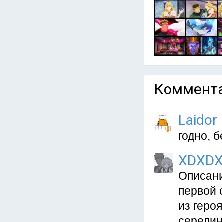
Коммента
Laidor
годно, б
XDXD
Описани
первой 
из геро
середин