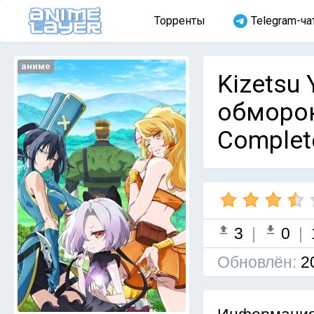
Торренты
Telegram-ча
аниме
Kizetsu 
обморок
Complet
3
|
0
|
Обновлён:
2