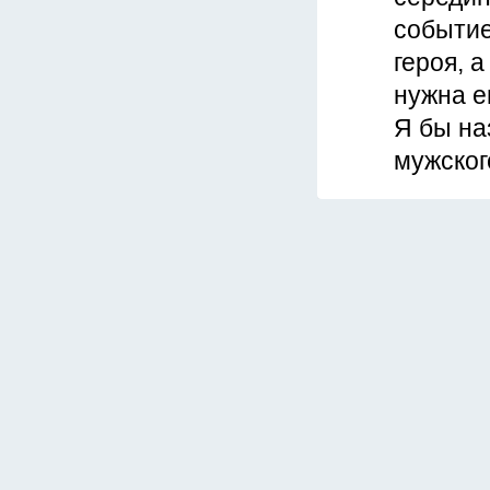
событие
героя, 
нужна е
Я бы на
мужског