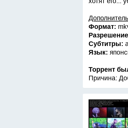
хотят его... 
Дополнител
Формат:
mk
Разрешени
Субтитры:
Язык:
японс
Торрент бы
Причина: До