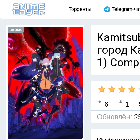
Торренты
Telegram-ча
аниме
Kamitsu
город Ка
1) Comp
6
|
1
|
Обновлён:
2