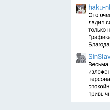
haku-n
Это оче
ладил со
только 
Графика
Благода
SinSla
Весьма 
изложен
персона
спокойн
привычн