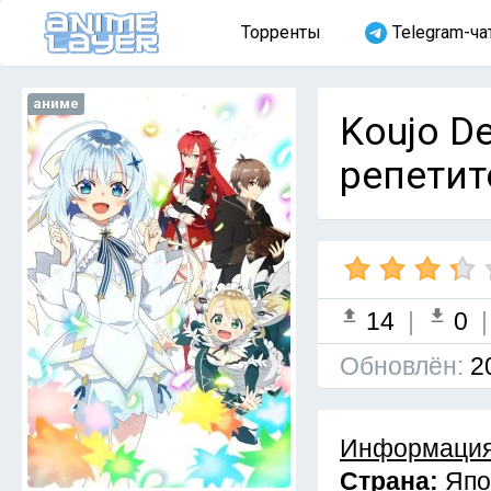
Торренты
Telegram-ча
аниме
Koujo D
репетит
14
|
0
Обновлён:
2
Информация
Страна:
Япо