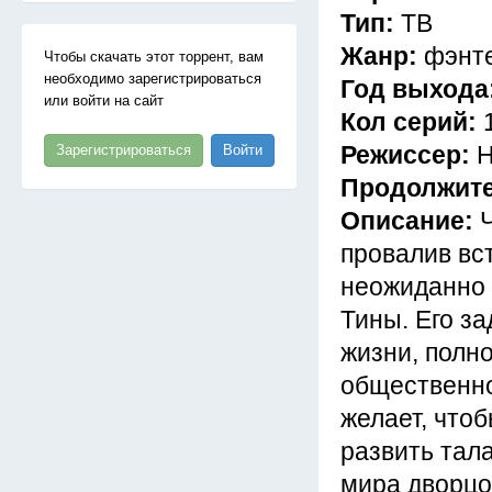
Тип:
ТВ
Жанр:
фэнт
Чтобы скачать этот торрент, вам
необходимо зарегистрироваться
Год выхода
или войти на сайт
Кол серий:
Режиссер:
Н
Зарегистрироваться
Войти
Продолжит
Описание:
провалив вс
неожиданно 
Тины. Его за
жизни, полн
общественног
желает, чтоб
развить тала
мира дворцо