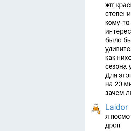
жгг кра
степени
кому-то
интерес
было бы
удивите
как них
сезона 
Для это
на 20 ми
зачем л
Laidor
я посмо
дроп