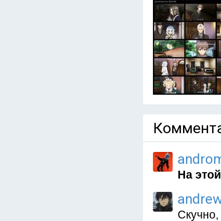
Коммента
andro
На это
andre
Скучно,