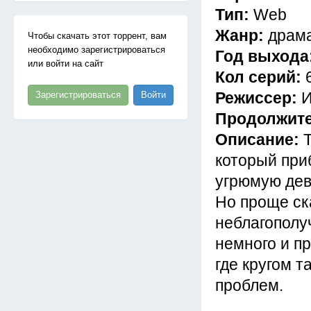
Тип:
Web
Жанр:
драма
Чтобы скачать этот торрент, вам
необходимо зарегистрироваться
Год выхода
или войти на сайт
Кол серий:
Режиссер:
И
Зарегистрироваться
Войти
Продолжит
Описание:
который при
угрюмую дев
Но проще ска
неблагополу
немного и п
где кругом 
проблем.