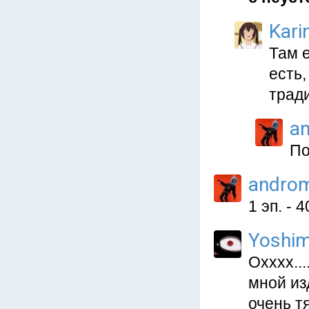
Kari
Там 
есть,
трад
a
По
andro
1 эп. - 
Yoshim
Охххх..
мной из
очень т