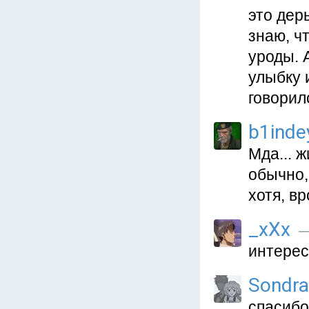
это дер
знаю, ч
уроды. 
улыбку 
говорил
b1inde
Мда... ж
обычно,
хотя, в
_xXx
—
интерес
Sondr
спасибо