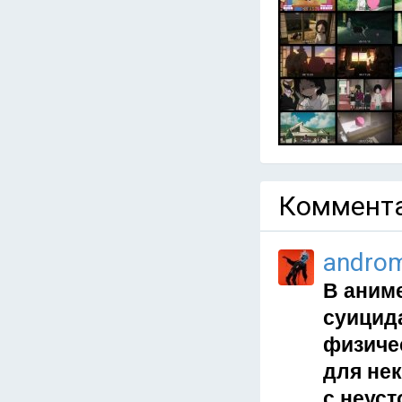
Коммента
andro
В аним
суицид
физиче
для нек
с неуст