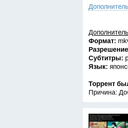
Дополнител
Дополнител
Формат:
mk
Разрешени
Субтитры:
Язык:
японс
Торрент бы
Причина: До