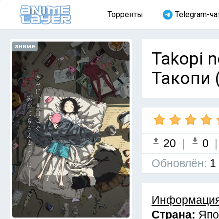
Торренты
Telegram-ча
аниме
Takopi 
Такопи 
20
|
0
Обновлён:
1
Информация
Страна:
Япо