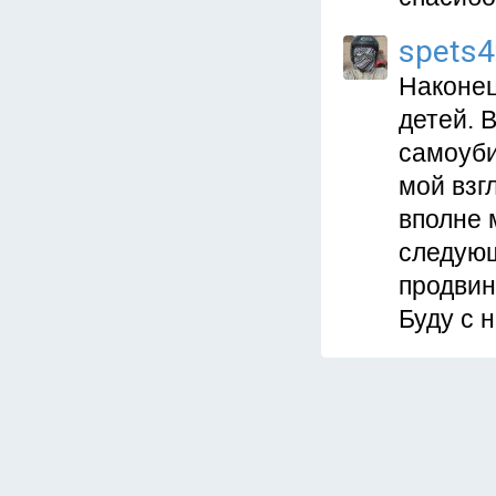
spets
Наконец
детей. 
самоуби
мой взг
вполне 
следующ
продвин
Буду с 