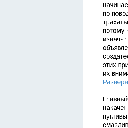
начинае
по повод
трахать
потому 
изначал
объявле
создате
этих пр
их вним
Разверн
Главный
накачен
пугливы
смазлив