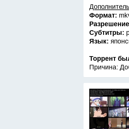
Дополнител
Формат:
mk
Разрешени
Субтитры:
Язык:
японс
Торрент бы
Причина: До