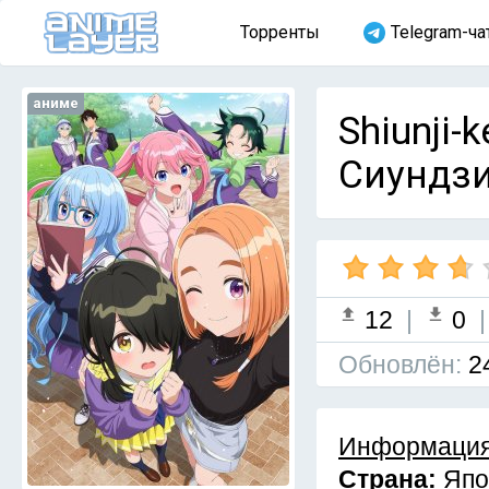
Торренты
Telegram-ча
аниме
Shiunji-
Сиундзи
12
|
0
Обновлён:
2
Информация
Страна:
Япо