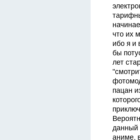
электро
тарифны
начинает
что их 
ибо я и
бы поту
лет ста
"смотри
фотомод
пацан и
которог
приключ
Вероятн
данный 
аниме, 