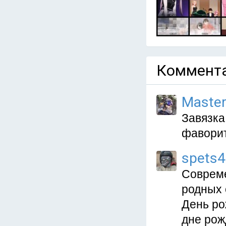
Коммента
Master
Завязка
фаворит
spets
Совреме
родных 
День ро
дне рож