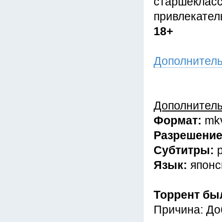
старшекласс
привлекател
18+
Дополнител
Дополнител
Формат:
mk
Разрешени
Субтитры:
Язык:
японс
Торрент бы
Причина: До