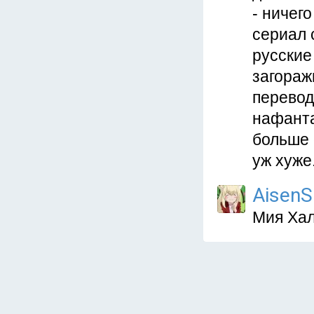
- ничего
сериал с
русские
загораж
перевод
нафанта
больше 
уж хуже..
AisenS
Мия Ха