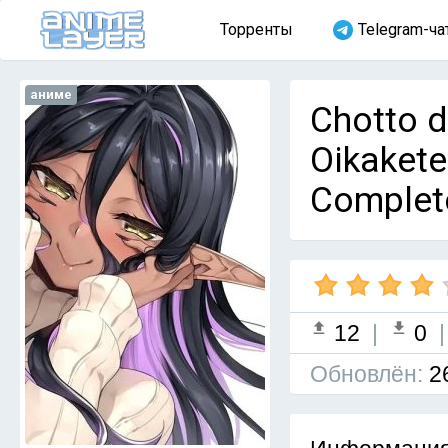
Торренты
Telegram-ча
аниме
Chotto d
Oikakete
Complet
12
|
0
Обновлён:
2