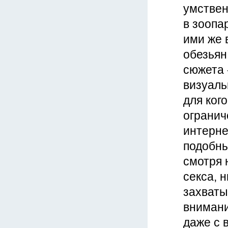
умствен
в зоопа
ими же 
обезьян
сюжета 
визуаль
для ког
огранич
интерне
подобны
смотря 
секса, 
захваты
внимани
даже с 