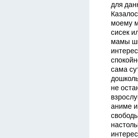
для дан
Казалос
моему м
сисек и
мамы шк
интерес
спокойн
сама су
дошколь
не оста
взрослу
аниме и
свободы
настоль
интерес