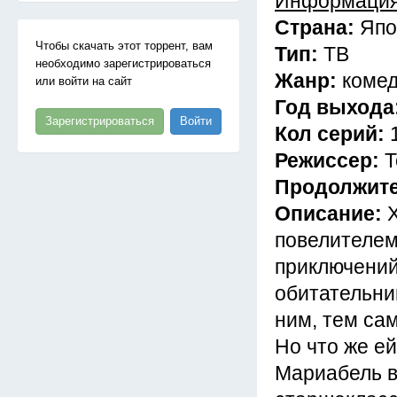
Информация
Страна:
Япо
Чтобы скачать этот торрент, вам
Тип:
ТВ
необходимо зарегистрироваться
Жанр:
комед
или войти на сайт
Год выхода
Зарегистрироваться
Войти
Кол серий:
Режиссер:
Т
Продолжит
Описание:
повелителем
приключений
обитательни
ним, тем са
Но что же ей
Мариабель в