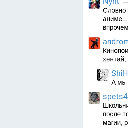
Nyht
— 
Словно 
аниме..
впрочем
andro
Кинопои
хентай,
ShiH
А мы 
spets
Школьни
после т
магии, 