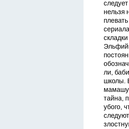
следует
нельзя 
плевать
сериала
складки
Эльфийк
постоян
обознач
ли, баб
школы. 
мамашу.
тайна, 
убого, 
следуют
злостну