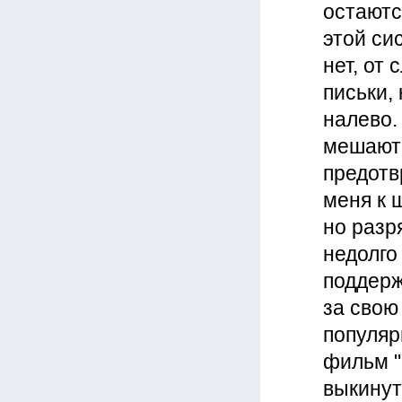
остаютс
этой си
нет, от 
письки,
налево.
мешают 
предотв
меня к 
но разр
недолго 
поддерж
за свою
популярн
фильм "
выкинут