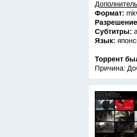
Дополнител
Формат:
mk
Разрешени
Субтитры:
Язык:
японс
Торрент бы
Причина: До