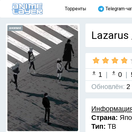
Торренты
Telegram-ча
аниме
Lazarus 
1
|
0
|
Обновлён:
2
Информация
Страна:
Япо
Тип:
ТВ