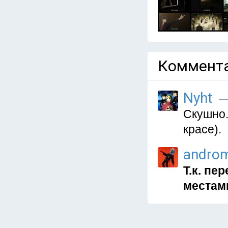
Коммента
Nyht
— 
Скушно.
красе).
andro
Т.к. пе
местам