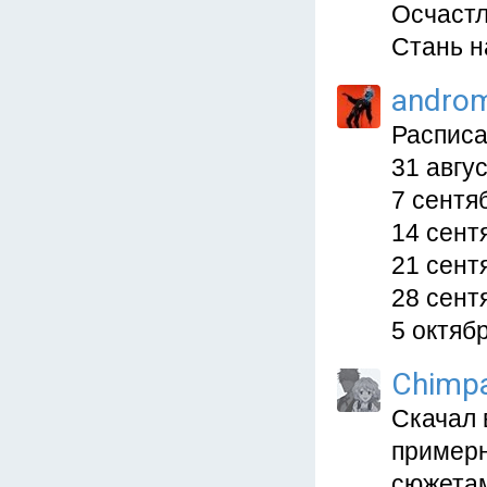
Осчастл
Стань н
andro
Расписа
31 авгус
7 сентя
14 сент
21 сент
28 сент
5 октябр
Chimpa
Скачал 
примерн
сюжетам