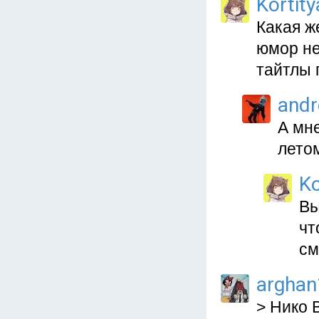
Kortit
Какая ж
юмор не
тайтлы 
and
А мне
летом.
Ko
Вы
чт
см
arghan
> Нико 