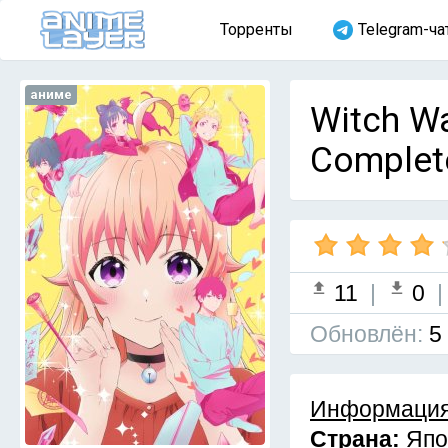
Торренты
Telegram-ча
аниме
Witch W
Complet
11
|
0
Обновлён:
5
Информация
Страна:
Япо