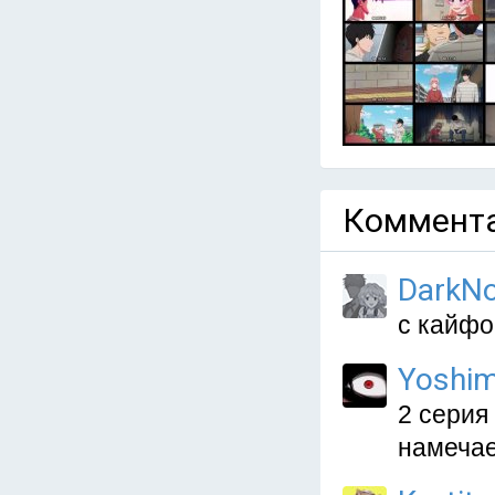
Коммента
DarkN
с кайфо
Yoshim
2 серия
намечае