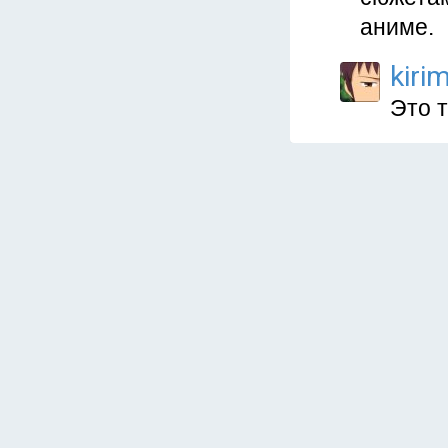
аниме.
kiri
Это т