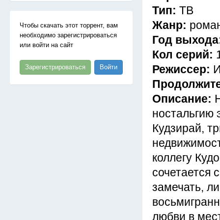
Тип:
ТВ
Жанр:
роман
Чтобы скачать этот торрент, вам
необходимо зарегистрироваться
Год выхода
или войти на сайт
Кол серий:
Режиссер:
И
Зарегистрироваться
Войти
Продолжит
Описание:
ностальгию 
Кудзирай, т
недвижимост
коллегу Кудо
сочетается с
замечать, л
восьмигранн
любви в мес