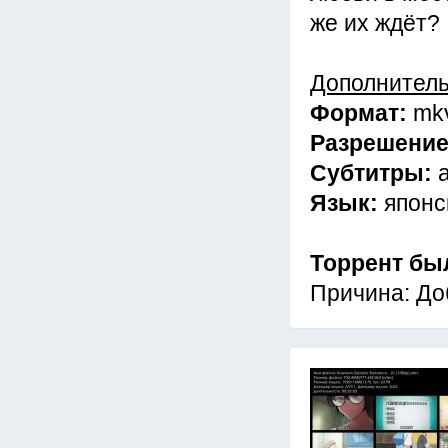
же их ждёт?
Дополнител
Формат:
mk
Разрешени
Субтитры:
Язык:
японс
Торрент бы
Причина: До