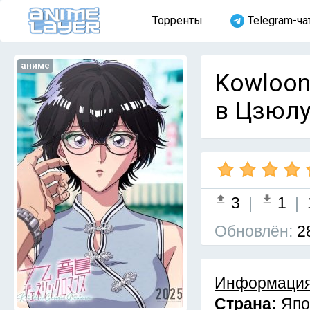
Торренты
Telegram-ча
аниме
Kowloon
в Цзюлу
3
|
1
|
Обновлён:
2
Информация
Страна:
Япо