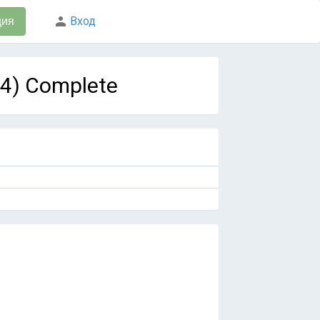
Вход
ция
24) Complete