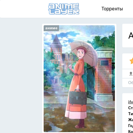
Торренты
аниме
A
Об
Ин
Ст
Ти
Ж
Го
Ко