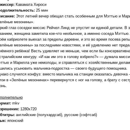
жиссер:
Кавамата Хироси
одолжительность:
25 мин
исание:
Этот летний вечер обещал стать особенным для Мэттью и Мар
елёные мезонины».
ркий глаз соседки миссис Рейчел Линд не упустит ни единой детали. В эт
занием, женщина заметила кое-что необычное, а именно соседа Мэттью
оём кабриолете выехал за пределы деревни, и это во время посева репы
елёные мезонины» за последними новостями, и её удивлению нет предел
иёмного ребёнка! Весть удивляет не меньше, чем если бы консервативна
стралийским кенгуру. «И как им это в голову взбрело?» — думала мисси
ттью и Марилла уже немолоды, и справляться с хозяйственными делами
шились усыновить мальчика-подростка — своего будущего помощника.
нако случился конфуз: вместо мальчика на станции оказалась девочк
тои в «Зелёных мезонинах» перевернутся с ног на голову, а брату с се
знь.
полнительно
ормат:
mkv
зрешение:
1280x720
бтитры:
английские (полухардсаб), русские (софтсаб)
зык:
японский