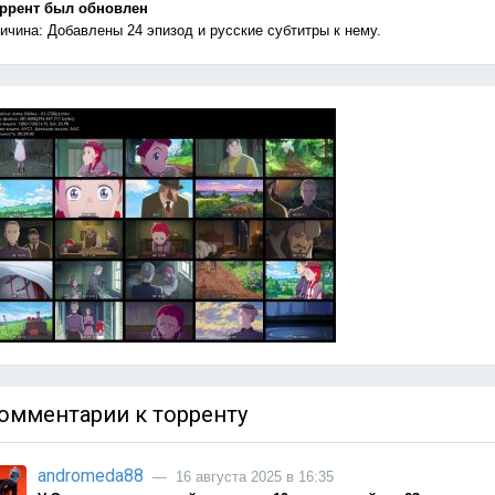
ррент был обновлен
ичина: Добавлены 24 эпизод и русские субтитры к нему.
омментарии к торренту
andromeda88
— 16 августа 2025 в 16:35