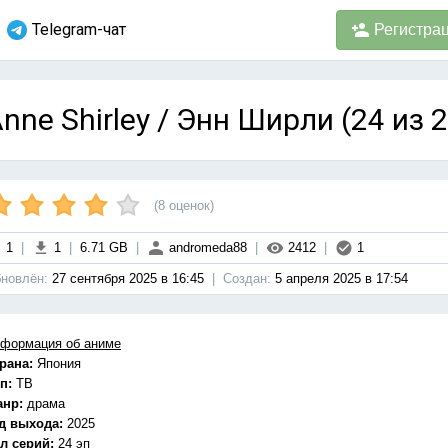
Telegram-чат
Регистра
nne Shirley / Энн Ширли (24 из 
(
8
оценок)
1
|
1
|
6.71 GB
|
andromeda88
|
2412
|
1
новлён:
27 сентября 2025 в 16:45
|
Cоздан:
5 апреля 2025 в 17:54
формация об аниме
рана:
Япония
п:
ТВ
анр:
драма
д выхода:
2025
л серий:
24 эп