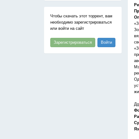
Ре
Пр
Чтобы скачать этот торрент, вам
Оп
необходимо зарегистрироваться
«З
или войти на сайт
Зо
вя
св
Зарегистрироваться
Войти
«З
пр
ав
Мэ
ре
Од
ус
жи
До
Ф
Ра
Су
Я