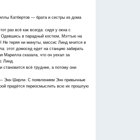
иллы Катбертов — брата и сестры из дома
от раз всё как всегда: сидя у окна с
. Одевшись в парадный костюм, Мэттью на
! Не теряя ни минуты, миссис Линд мчится в
а: этот домосед едет на станцию забирать
я Марилла сказала, что он уехал за
с Линд.
 становится всё труднее, а потому они
а — Энн Ширли. С появлением Энн привычные
строй придётся переосмыслить всю их прошлую