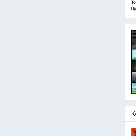
То
Пр
К