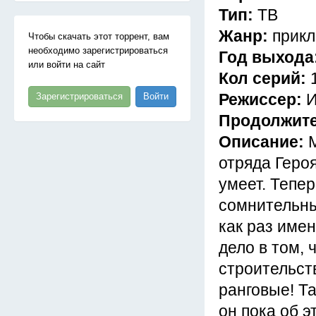
Тип:
ТВ
Жанр:
прикл
Чтобы скачать этот торрент, вам
необходимо зарегистрироваться
Год выхода
или войти на сайт
Кол серий:
Режиссер:
И
Зарегистрироваться
Войти
Продолжит
Описание:
отряда Героя
умеет. Тепер
сомнительны
как раз имен
дело в том, 
строительств
ранговые! Та
он пока об э