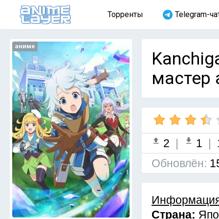
Торренты
Telegram-ча
аниме
Kanchiga
мастер 
2
|
1
|
Обновлён:
1
Информация
Страна:
Япо