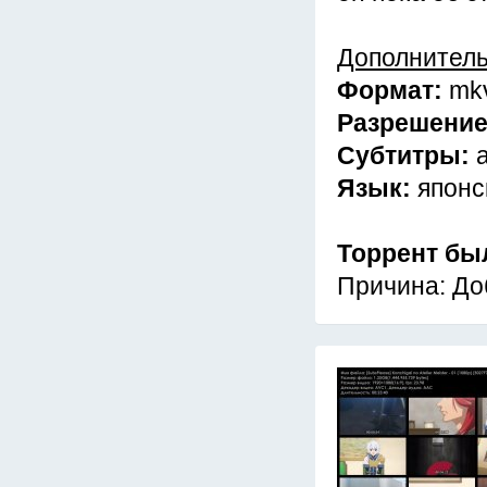
Дополнител
Формат:
mk
Разрешени
Субтитры:
Язык:
японс
Торрент бы
Причина: До