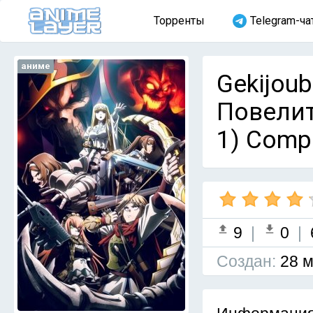
Торренты
Telegram-ча
аниме
Gekijoub
Повелит
1) Comp
9
|
0
|
Cоздан:
28 м