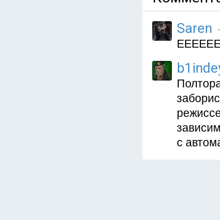
Saren
ЕЕЕЕЕЕ
b1inde
Полтора
заборис
режиссе
зависим
с автом