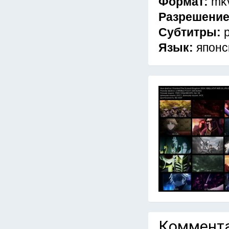
Формат:
mk
Разрешени
Субтитры:
Язык:
японс
Коммента