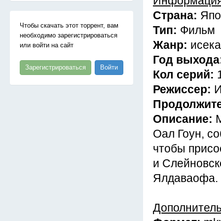
Информация
Страна:
Япо
Чтобы скачать этот торрент, вам
Тип:
Фильм
необходимо зарегистрироваться
Жанр:
исека
или войти на сайт
Год выхода
Зарегистрироваться
Войти
Кол серий:
Режиссер:
И
Продолжит
Описание:
Оал Гоун, с
чтобы присо
и Слейновск
Ялдаваофа.
Дополнител