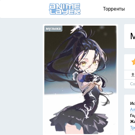
Торренты
музыка
M
Cо
Ис
Ал
Го
Ж
Тр