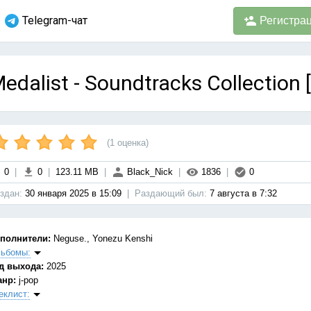
Telegram-чат
Регистра
edalist - Soundtracks Collection 
(
1
оценка)
0
|
0
|
123.11 MB
|
Black_Nick
|
1836
|
0
здан:
30 января 2025 в 15:09
|
Раздающий был:
7 августа в 7:32
полнители:
Neguse., Yonezu Kenshi
ьбомы:
д выхода:
2025
анр:
j-pop
еклист: