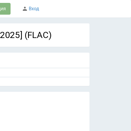
Вход
ция
[2025] (FLAC)