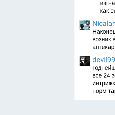
изгна
как е
Nicala
Наконец
возник 
аптекар
devil9
Годнейш
все 24 
интрижк
норм та