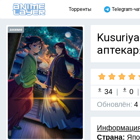
Торренты
Telegram-ча
аниме
Kusuriya
аптекаря
34
|
0
Обновлён:
4
Информация
Страна:
Япо