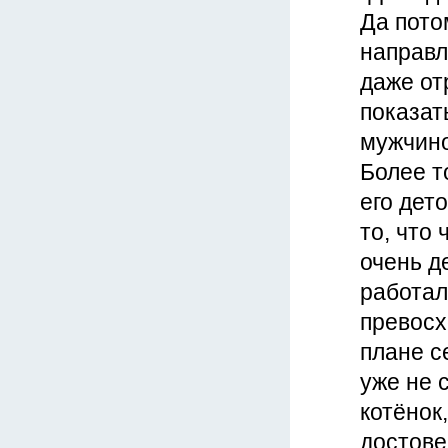
Да пото
направл
даже от
показат
мужчино
Более т
его дет
то, что 
очень д
работал
превосх
плане с
уже не с
котёнок
достове