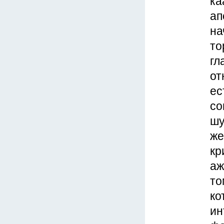
ка
ап
на
то
гл
от
ес
со
шу
же
кр
аж
то
ко
ин