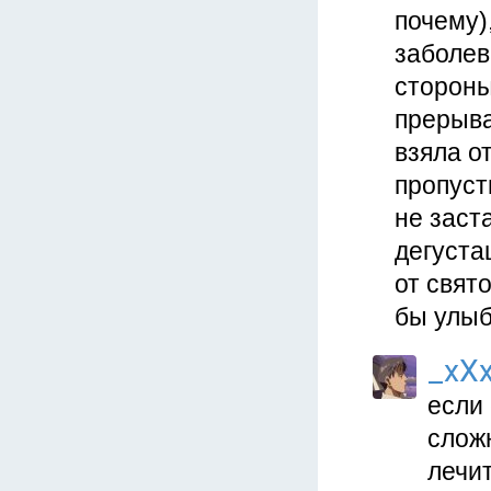
почему)
заболев
стороны
прерыва
взяла о
пропуст
не заст
дегуста
от свят
бы улы
_xX
если 
слож
лечит