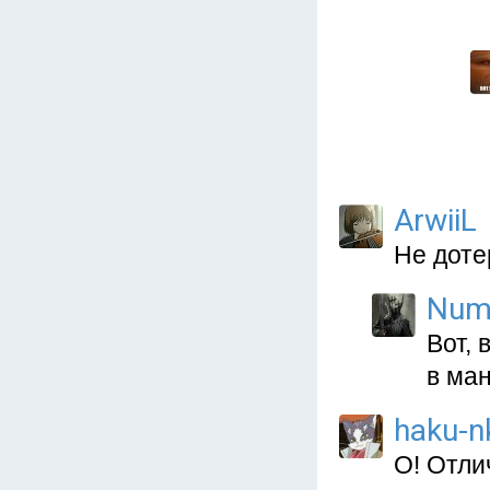
ArwiiL
Не доте
Num
Вот,
в ман
haku-n
О! Отли