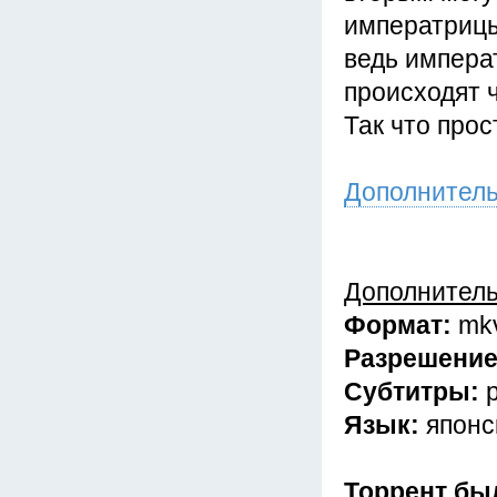
императрицы
ведь импера
происходят 
Так что прос
Дополнител
Дополнител
Формат:
mk
Разрешени
Субтитры:
Язык:
японс
Торрент бы