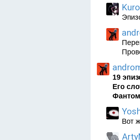
Kur
Эпиз
and
Перек
Прове
andro
19 эпиз
Его сл
Фантом
Yos
Вот 
Arty