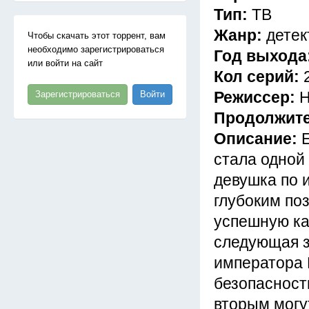
Тип:
ТВ
Жанр:
детек
Чтобы скачать этот торрент, вам
необходимо зарегистрироваться
Год выхода
или войти на сайт
Кол серий:
Режиссер:
Н
Зарегистрироваться
Войти
Продолжит
Описание:
стала одной
девушка по 
глубоким по
успешную ка
следующая з
императора 
безопасность
вторым могу