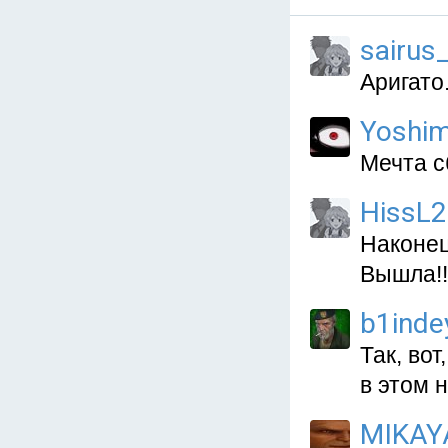
sairus
Аригато.
Yoshim
Мечта с
HissL2
Наконец
Вышла!!
b1inde
Так, вот
в этом н
MIKAY