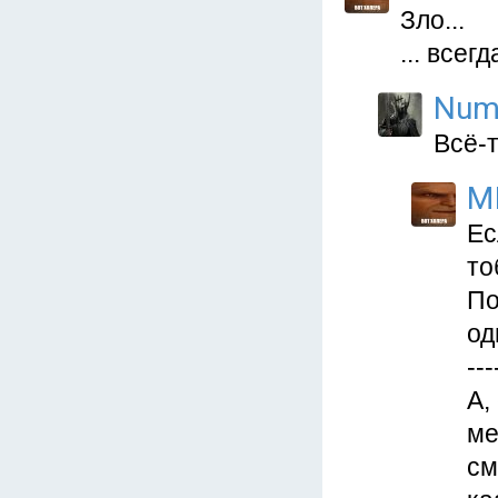
Зло...
... всег
Num
Всё-
M
Ес
то
По
од
---
А,
ме
см