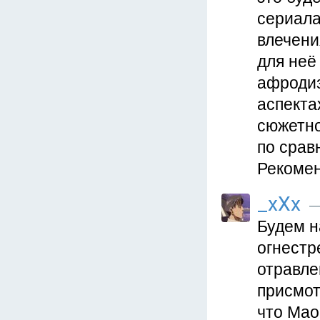
сериала
влечени
для неё
афродиз
аспекта
сюжетно
по срав
Рекомен
_xXx
—
Будем н
огнестр
отравле
присмот
что Мао