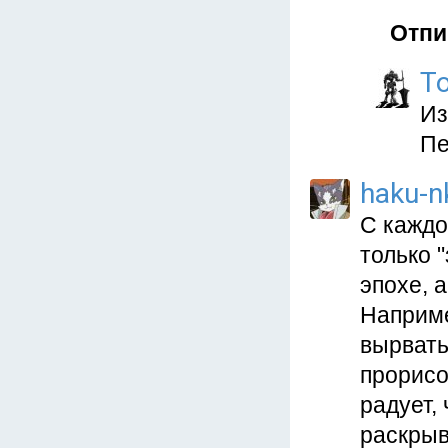
Отпи
T
Из
Пе
haku-n
С каждо
только 
эпохе, 
Наприме
вырвать
прорисо
радует,
раскрыв