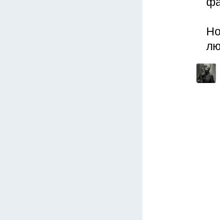
фа
Но
лю