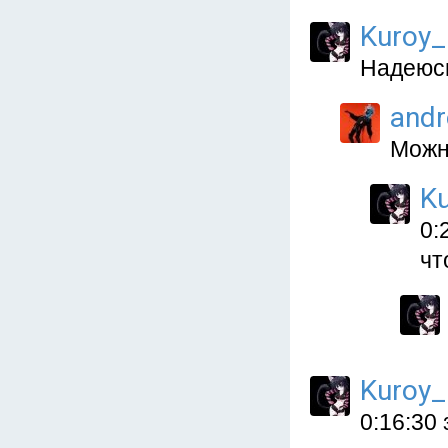
Kuroy_
Надеюсь
and
Можн
K
0:
чт
Kuroy_
0:16:30