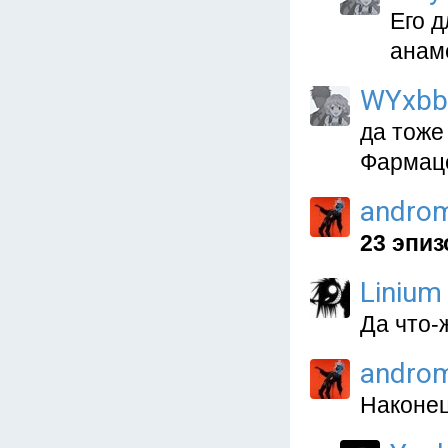
Его д
анам
WYxbb
да тоже
Фармац
andro
23 эпиз
Linium
Да что-
andro
Наконец