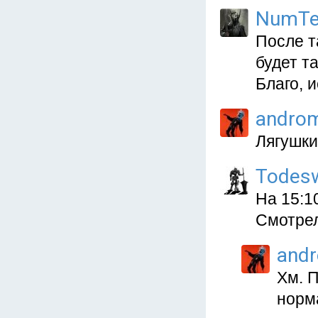
NumTe
После т
будет т
Благо, 
andro
Лягушки
Todes
На 15:1
Смотрел
and
Хм. П
норм