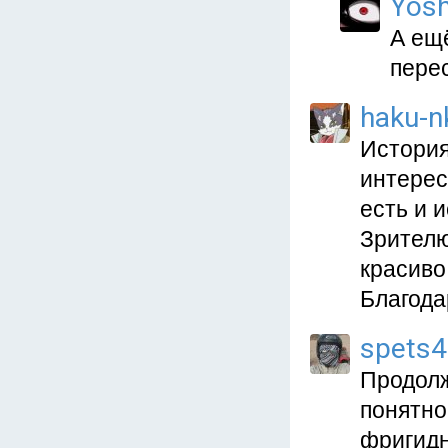
Yos
А ещ
перес
haku-n
История
интерес
есть и 
Зрителю
красиво
Благода
spets
Продолж
понятно
фригидн