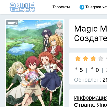
Торренты
Telegram-ча
аниме
Magic Ma
Создате
5
|
0
|
Обновлён:
2
Информация
Страна:
Япо