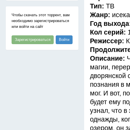
Тип:
ТВ
Жанр:
исека
Чтобы скачать этот торрент, вам
необходимо зарегистрироваться
Год выхода
или войти на сайт
Кол серий:
Режиссер:
К
Зарегистрироваться
Войти
Продолжит
Описание:
магии, перер
дворянской 
познания в 
мог. И вот, 
будет ему по
узнал, что в
однажды, ко
озером, он 