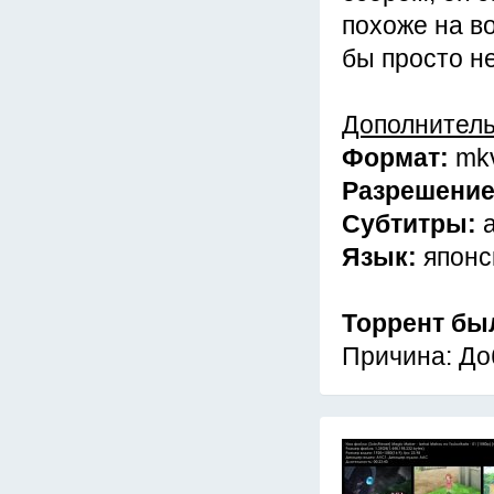
похоже на во
бы просто н
Дополнител
Формат:
mk
Разрешени
Субтитры:
Язык:
японс
Торрент бы
Причина: До