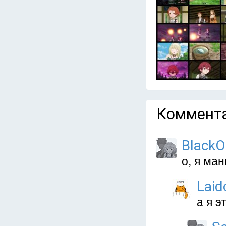
Коммента
Black
о, я ма
Laid
а я э