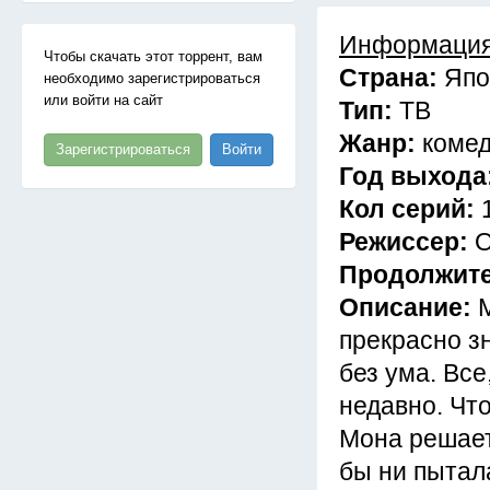
Информация
Чтобы скачать этот торрент, вам
Страна:
Япо
необходимо зарегистрироваться
или войти на сайт
Тип:
ТВ
Жанр:
комед
Зарегистрироваться
Войти
Год выхода
Кол серий:
Режиссер:
О
Продолжит
Описание:
прекрасно зн
без ума. Вс
недавно. Чт
Мона решает 
бы ни пытал