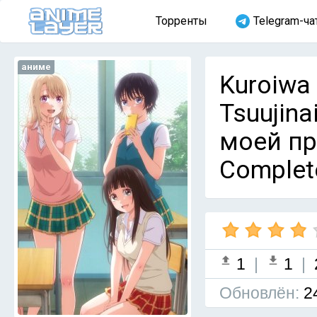
Торренты
Telegram-ча
аниме
Kuroiwa 
Tsuujin
моей пр
Complet
1
|
1
|
Обновлён:
2