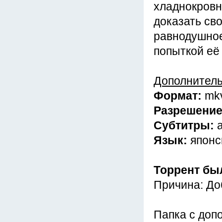
хладнокровно
доказать св
равнодушное
попыткой её
Дополнител
Формат:
mk
Разрешени
Субтитры:
Язык:
японс
Торрент бы
Причина: До
Папка с доп