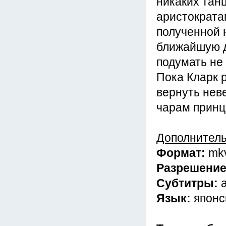
никаких тан
аристократа
полученной 
ближайшую д
подумать не 
Пока Кларк 
вернуть нев
чарам принц
Дополнител
Формат:
mk
Разрешени
Субтитры:
Язык:
японс