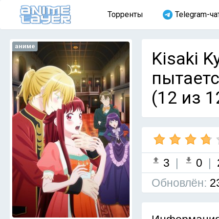
Торренты
Telegram-ча
аниме
Kisaki K
пытаетс
(12 из 1
3
|
0
|
Обновлён:
2