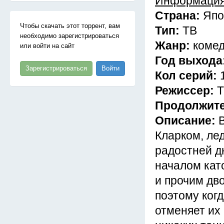
Информация
Страна:
Япо
Чтобы скачать этот торрент, вам
Тип:
ТВ
необходимо зарегистрироваться
Жанр:
комед
или войти на сайт
Год выхода
Зарегистрироваться
Войти
Кол серий:
Режиссер:
Т
Продолжит
Описание:
Кларком, лед
радостней дн
началом кат
и прочим дв
поэтому ког
отменяет их