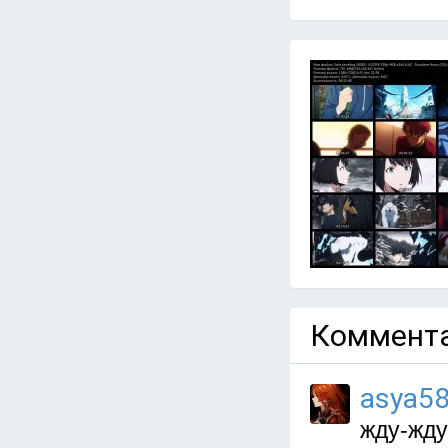
Коммента
asya5
жду-жду