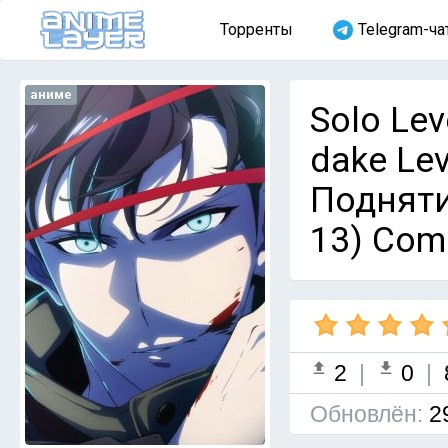
Торренты
Telegram-ча
аниме
Solo Lev
dake Lev
Подняти
13) Com
2
|
0
|
Обновлён:
2