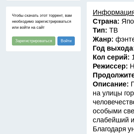
Информация
Чтобы скачать этот торрент, вам
Страна:
Япо
необходимо зарегистрироваться
или войти на сайт
Тип:
ТВ
Жанр:
фэнте
Зарегистрироваться
Войти
Год выхода
Кол серий:
Режиссер:
Н
Продолжит
Описание:
на улицы го
человечеств
особыми све
слабейший и
Благодаря у