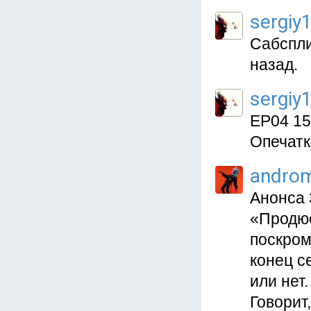
sergiy
Сабспли
назад.
sergiy
EP04 15
Опечатк
andro
Анонса 
«Продюс
поскром
конец с
или нет.
Говорит