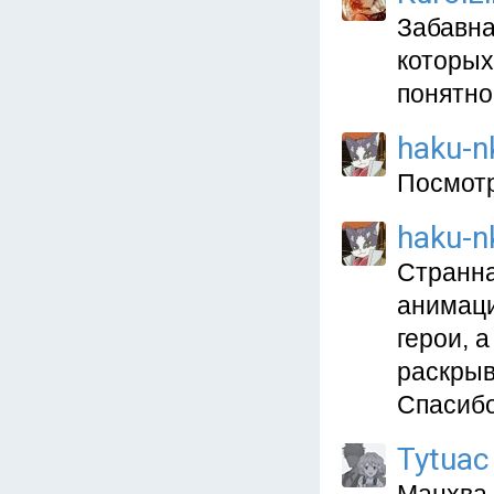
Забавна
которых
понятно
haku-n
Посмотр
haku-n
Странна
анимаци
герои, 
раскрыв
Спасибо
Tytuac