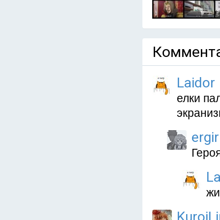
Коммента
Laidor
елки па
экраниз
ergir
Геро
La
жи
KuroiLi