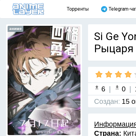
Торренты
Telegram-ча
аниме
Si Ge Y
Рыцаря 
6
|
0
|
Cоздан:
15 о
Информация
Страна:
Кит