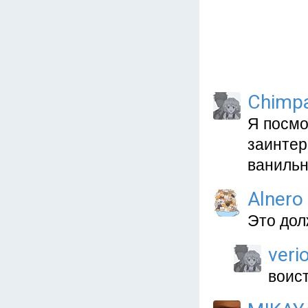
Chimpa
Я посмо
заинтер
ванильн
Alnero
Это дол
veri
воис