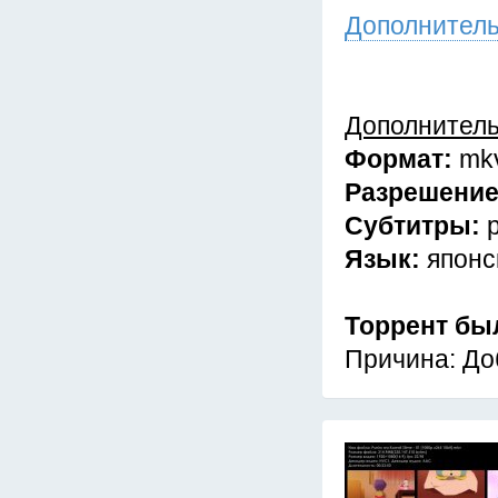
Дополнител
Дополнител
Формат:
mk
Разрешени
Субтитры:
Язык:
японс
Торрент бы
Причина: До