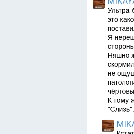
MIKAY
Ультра-
это как
постави
Я нереш
стороны
Няшно ж
скормил
не ощущ
патолог
чёртовы
К тому 
"Слизь"
MIK
Кстат