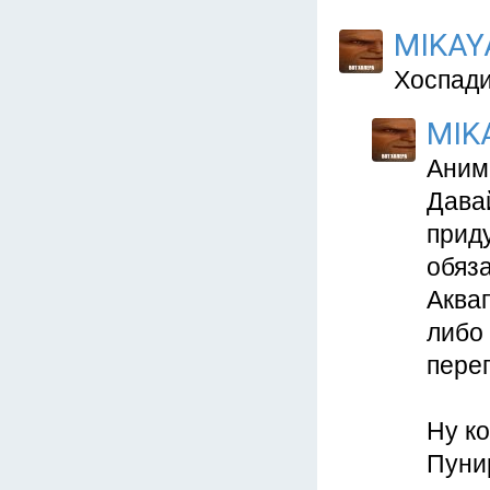
MIKAY
Хоспади,
MIK
Аним
Давай
приду
обяз
Аквап
либо 
переп
Ну ко
Пунир