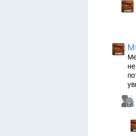
M
Ме
не
по
ув