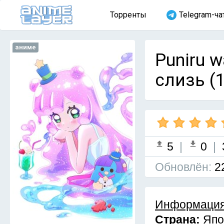
Торренты
Telegram-ча
аниме
Puniru w
слизь (
5
|
0
|
Обновлён:
2
Информация
Страна:
Япо