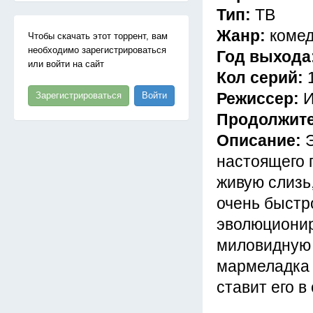
Тип:
ТВ
Жанр:
комед
Чтобы скачать этот торрент, вам
необходимо зарегистрироваться
Год выхода
или войти на сайт
Кол серий:
Режиссер:
И
Зарегистрироваться
Войти
Продолжит
Описание:
настоящего 
живую слизь
очень быстро
эволюционир
миловидную 
мармеладка х
ставит его в