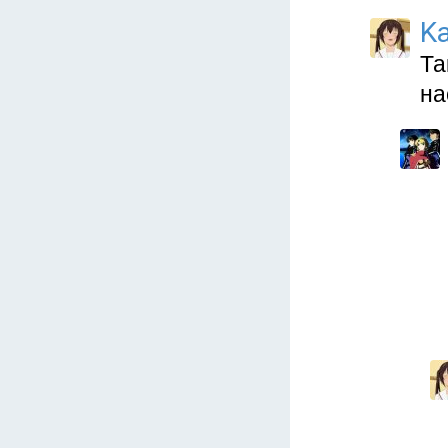
Ka
Та
на