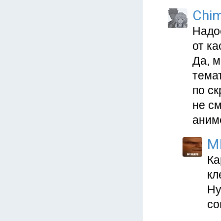
Chim
Надо
от к
Да, 
темат
по ск
не см
аниме
M
Ка
кл
Ну
со