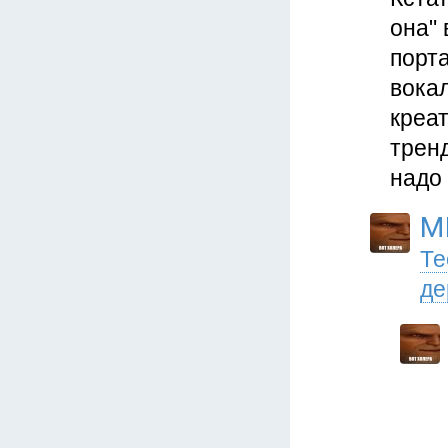
она" 
порта
вокал
креа
тренд
надо 
M
Те
де