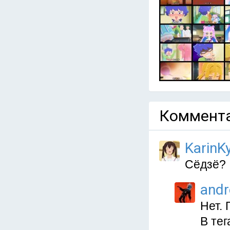
Коммента
KarinKy
Сёдзё?
and
Нет. 
В тег