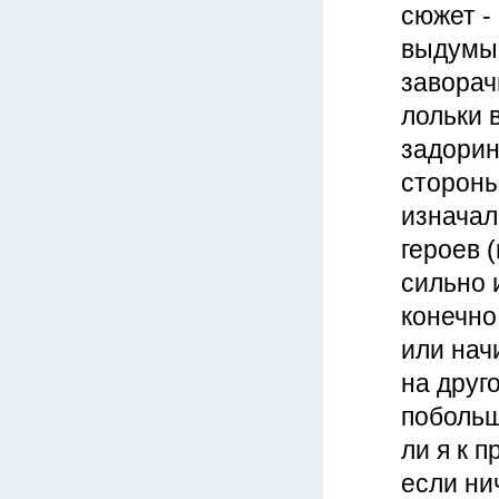
сюжет - 
выдумыв
заворач
лольки 
задорин
стороны
изначал
героев 
сильно 
конечно
или нач
на друг
побольш
ли я к 
если ни