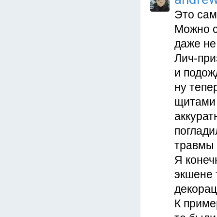
Это сам
Можно с
даже не 
Лич-при
и подожд
ну тепе
щитами 
аккуратн
поглади
травмы 
Я конеч
экшене 
декорац
К приме