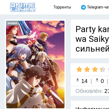
Торренты
Telegram-ча
аниме
Party ka
wa Saiky
сильней
14
|
0
Обновлён:
2