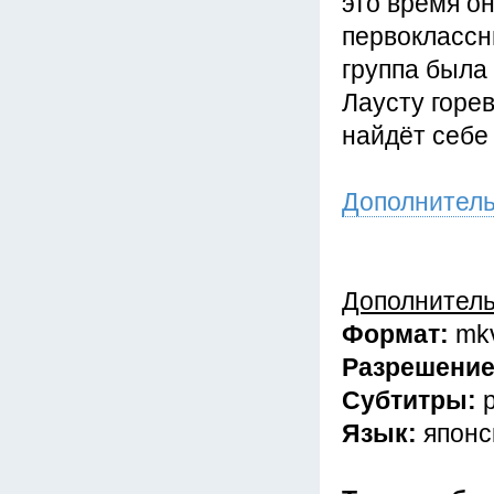
это время о
первоклассн
группа была
Лаусту горев
найдёт себе
Дополнител
Дополнител
Формат:
mk
Разрешени
Субтитры:
Язык:
японс