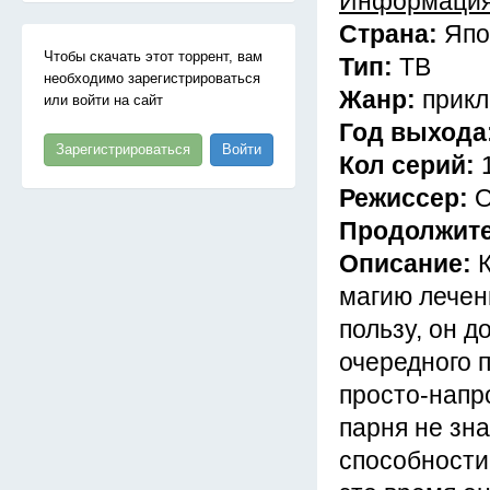
Информация
Страна:
Япо
Чтобы скачать этот торрент, вам
Тип:
ТВ
необходимо зарегистрироваться
Жанр:
прикл
или войти на сайт
Год выхода
Зарегистрироваться
Войти
Кол серий:
Режиссер:
О
Продолжит
Описание:
магию лечен
пользу, он д
очередного п
просто-напр
парня не зна
способности