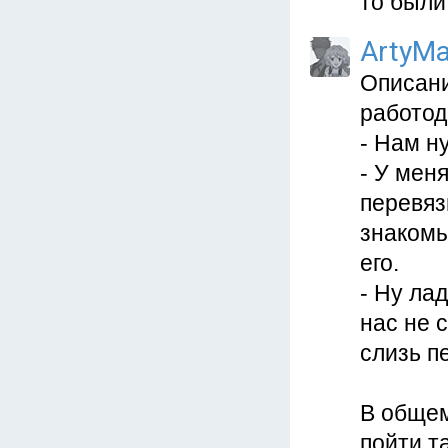
то были
ArtyMa
Описани
работод
- Нам н
- У мен
перевяз
знакомы
его.
- Ну ла
нас не 
слизь п
В общем
пойти т