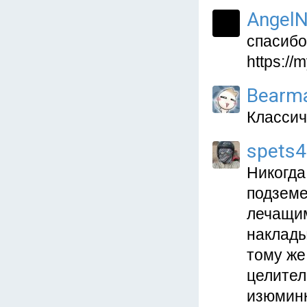
AngelN
спасибо
https:/
Bearm
Классич
spets
Никогда
подземе
лечащим
наклады
тому же
целител
изюминк