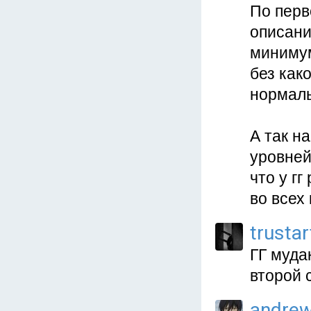
По перв
описани
минимум
без как
нормаль
А так н
уровней
что у г
во всех 
trustar
ГГ муда
второй 
andre