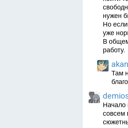
свободн
нужен б
Но если
уже нор
В общем
работу.
aka
Там 
благо
demio
Начало 
совсем 
сюжетны