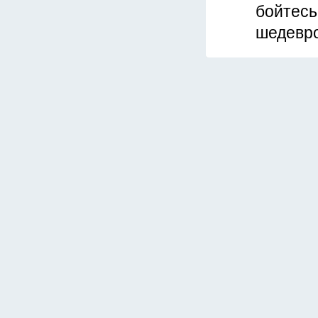
бойтесь
шедевро