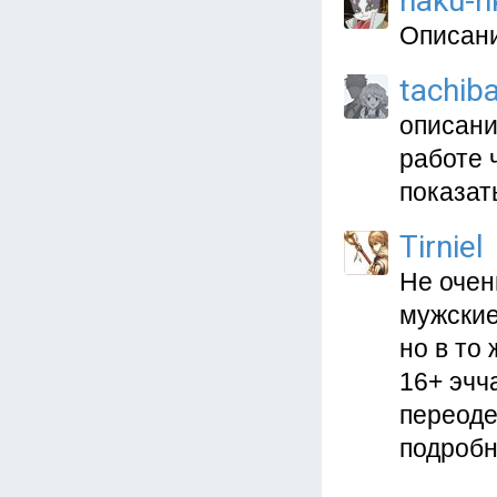
haku-n
Описани
tachib
описани
работе 
показат
Tirniel
Не очен
мужские
но в то
16+ эчч
переоде
подробн