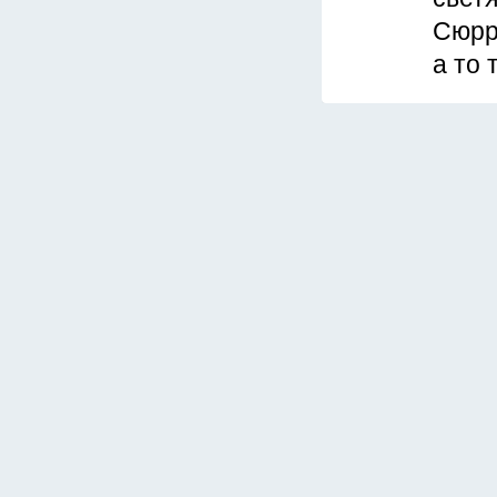
Сюрр
а то 