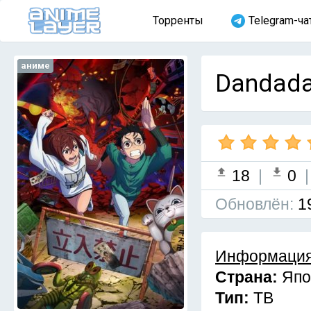
Торренты
Telegram-ча
аниме
Dandada
18
|
0
Обновлён:
1
Информация
Страна:
Япо
Тип:
ТВ