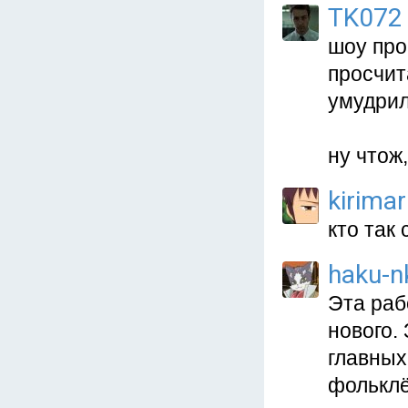
TK072
шоу про
просчит
умудрил
ну чтож,
kirima
кто так
haku-n
Эта раб
нового.
главных
фольклё