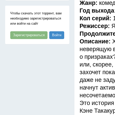
Жанр:
комед
Год выхода
Чтобы скачать этот торрент, вам
Кол серий:
необходимо зарегистрироваться
или войти на сайт
Режиссер:
Я
Продолжит
Зарегистрироваться
Войти
Описание:
Х
неверящую в
о призраках
или, скорее,
захочет пока
даже не зад
начнут актив
несочетаемо
Это история
Кэне Такаку