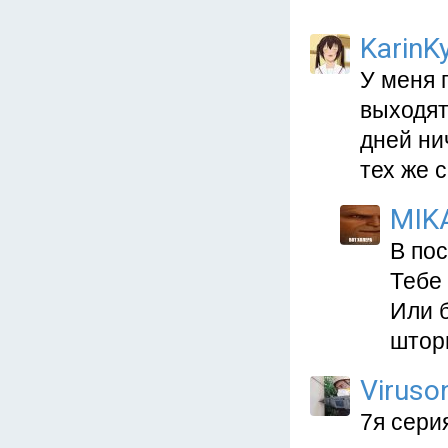
KarinKy
У меня 
выходят
дней ни
тех же 
MIK
В пос
Тебе 
Или 
штор
Viruso
7я сери