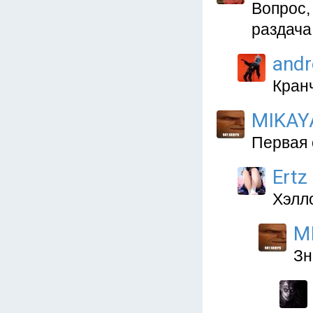
Вопрос,
раздача
and
Кран
MIKAY
Первая 
Ertz
Хэлл
M
Зн