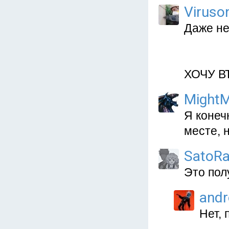
Viruso
Даже не
ХОЧУ В
MightM
Я конеч
месте,
SatoRa
Это пол
and
Нет, 