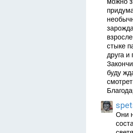
можно з
придума
необычн
зарожда
взросле
стыке п
друга и
Закончи
буду жд
смотрет
Благода
spe
Они н
соста
свет