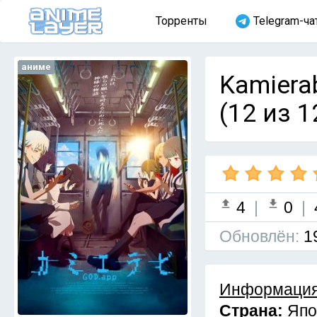
Торренты
Telegram-ча
аниме
Kamiera
(12 из 1
4
|
0
|
Обновлён:
1
Информация
Страна:
Япо