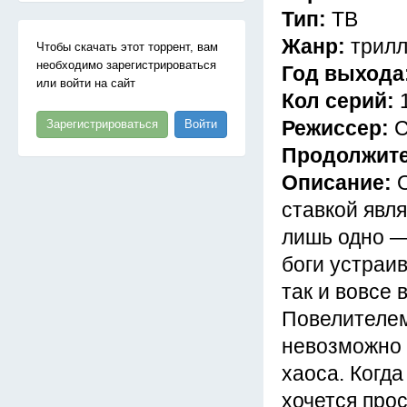
Тип:
ТВ
Жанр:
трилл
Чтобы скачать этот торрент, вам
необходимо зарегистрироваться
Год выхода
или войти на сайт
Кол серий:
Режиссер:
С
Зарегистрироваться
Войти
Продолжит
Описание:
ставкой явля
лишь одно —
боги устраи
так и вовсе 
Повелителем
невозможно п
хаоса. Когда
хочется прос