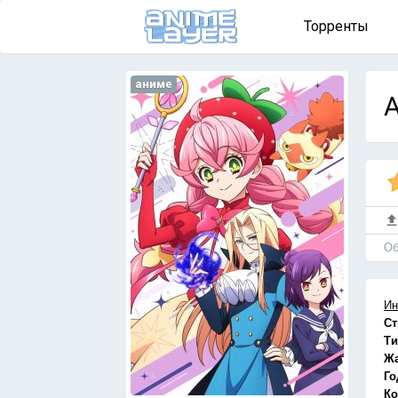
Торренты
аниме
A
Об
Ин
Ст
Ти
Ж
Го
Ко