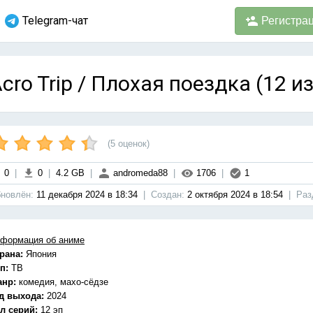
Telegram-чат
Регистра
cro Trip / Плохая поездка (12 и
(
5
оценок)
0
|
0
|
4.2 GB
|
andromeda88
|
1706
|
1
новлён:
11 декабря 2024 в 18:34
|
Cоздан:
2 октября 2024 в 18:54
|
Раз
формация об аниме
рана:
Япония
п:
ТВ
анр:
комедия, махо-сёдзе
д выхода:
2024
л серий:
12 эп