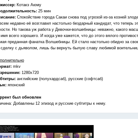
жиссер:
Котакэ Аюму
одолжительность:
25 мин
исание:
Спокойствие города Сакаи снова под угрозой из-за козней зло
всем недавно её возглавил настолько бездарный кандидат, что теперь это
кости. Но такова уж работа у Девочки-волшебницы: неважно, какого мас
 имя всего хорошего. И когда уже кажется, что до этого вялого противос
мая преданная фанатка Волшебницы. Ей стало настолько обидно за своег
 сделку с дьяволом, лишь бы вернуть былую славу любимой воительниц
полнительно
ормат:
mkv
зрешение:
1280x720
бтитры:
английские (полухардсаб), русские (софтсаб)
зык:
японский
ррент был обновлен
ичина: Добавлены 12 эпизод и русские субтитры к нему.