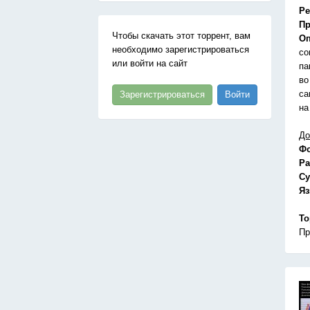
Ре
Пр
Чтобы скачать этот торрент, вам
Оп
необходимо зарегистрироваться
со
или войти на сайт
па
во
са
Зарегистрироваться
Войти
на
До
Ф
Ра
Су
Я
То
Пр