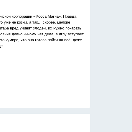
дейской корпорации «Фосса Магна». Правда,
 уже не козни, а так... скорее, мелкие
штаба вред учинят злодеи, их нужно покарать
тояния давно никому нет дела, в игру вступает
о кумира, что она готова пойти на всё, даже
е.