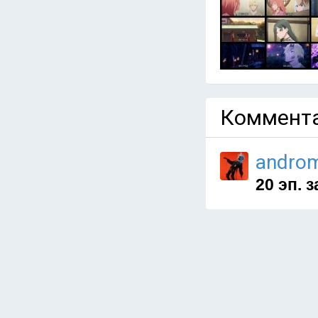
Коммента
andro
20 эп. 