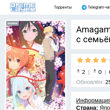
Торренты
Telegram-ча
аниме
Amagami
с семьё
2
|
0
|
Обновлён:
2
Информация
Страна:
Япо