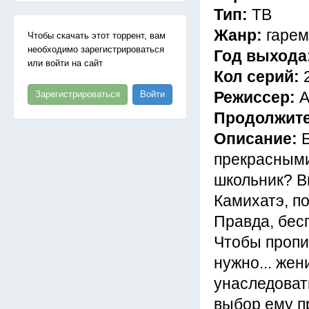
Тип:
ТВ
Жанр:
гарем
Чтобы скачать этот торрент, вам
необходимо зарегистрироваться
Год выхода
или войти на сайт
Кол серий:
Режиссер:
А
Зарегистрироваться
Войти
Продолжит
Описание:
прекрасными
школьник? В
Камихатэ, п
Правда, бес
Чтобы пропи
нужно... жен
унаследоват
выбор ему пр