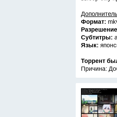
Дополнител
Формат:
mk
Разрешени
Субтитры:
Язык:
японс
Торрент бы
Причина: До