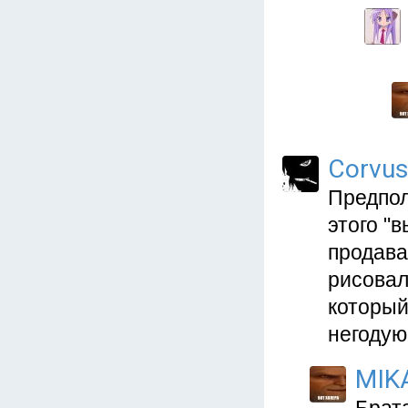
Corvu
Предпол
этого "
продава
рисовал
который
негодую 
MIK