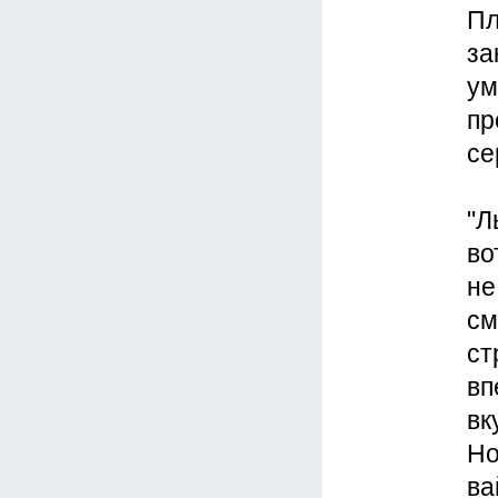
Пл
за
ум
пр
се
"Л
во
не
см
ст
вп
вк
Но
ва