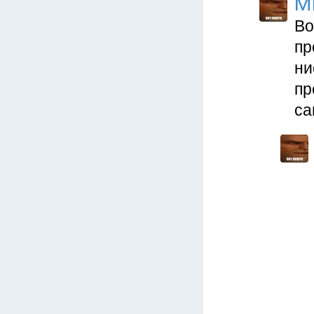
M
Во
пр
ни
пр
са