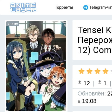
Торренты
Telegram-ча
аниме
Tensei K
Перерож
12) Com
12
|
1
Обновлён:
2
в 19:08