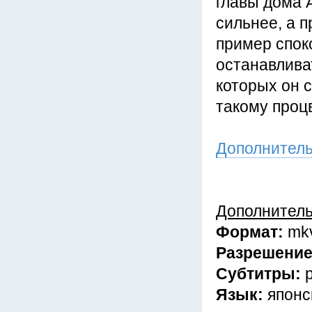
главы дома 
сильнее, а п
пример спок
останавлива
которых он с
такому проц
Дополнител
Дополнител
Формат:
mk
Разрешени
Субтитры:
Язык:
японс