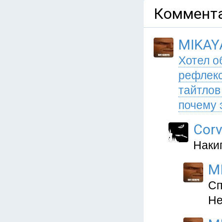
Коммента
MIKAY
Хотел о
рефлекс
тайтлов
почему 
Cor
Наки
M
Сп
Не