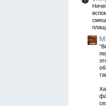
Ничег
вспо
смеш
плащ
M
"В
пе
эт
об
та
Ха
фа
се