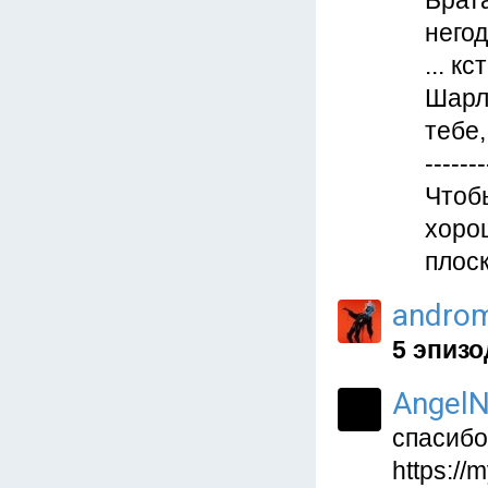
Брата
негод
... к
Шарло
тебе,
-------
Чтобы
хорош
плоск
andro
5 эпизо
AngelN
спасибо
https:/