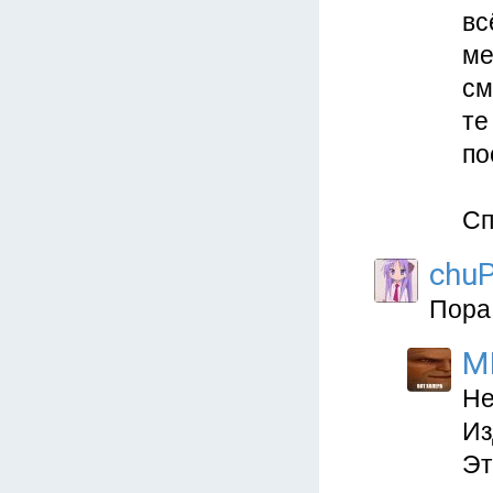
вс
ме
см
те
по
Сп
chu
Пора 
M
Не
Из
Эт