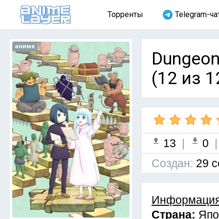
Торренты
Telegram-ча
аниме
Dungeon
(12 из 1
13
|
0
Cоздан:
29 с
Информация
Страна:
Япо