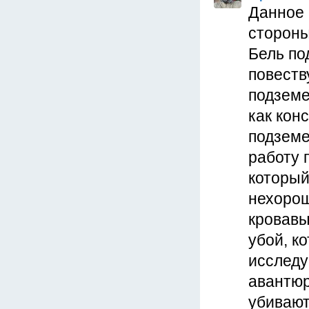
Данное 
стороны
Бель по
повеств
подземе
как кон
подземе
работу 
который
нехорош
кровавы
убой, к
исследу
авантюр
убивают