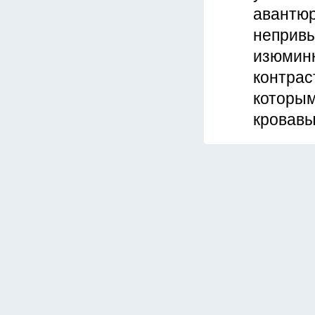
авантюр
непривы
изюминк
контрас
которым
кровавы