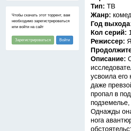
Тип:
ТВ
Жанр:
комед
Чтобы скачать этот торрент, вам
необходимо зарегистрироваться
Год выхода
или войти на сайт
Кол серий:
Режиссер:
Я
Зарегистрироваться
Войти
Продолжит
Описание:
исследовате
усвоила его 
даже превзой
пропал в под
подземелье, 
Однажды она 
нога авантюр
обстоятельс