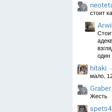
neotet
стоит к
Arwi
Стоит
адек
взгля
один
hitaki
—
мало, 1
Graber
Жесть
spets