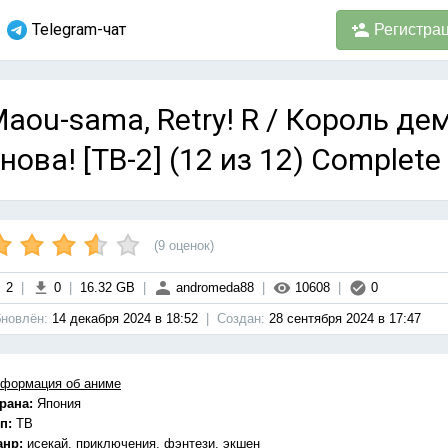
Telegram-чат
Регистра
aou-sama, Retry! R / Король д
нова! [ТВ-2] (12 из 12) Complete
(
9
оценок)
2
|
0
|
16.32 GB
|
andromeda88
|
10608
|
0
новлён:
14 декабря 2024 в 18:52
|
Cоздан:
28 сентября 2024 в 17:47
формация об аниме
рана:
Япония
п:
ТВ
анр:
исекай, приключения, фэнтези, экшен