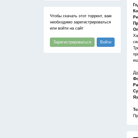
Го
Ко
Чтобы скачать этот торрент, вам
Ре
необходимо зарегистрироваться
Пр
или войти на сайт
Оп
Ха
св
Зарегистрироваться
Войти
Тр
пр
ещ
До
Ф
Ра
Су
Я
То
Пр