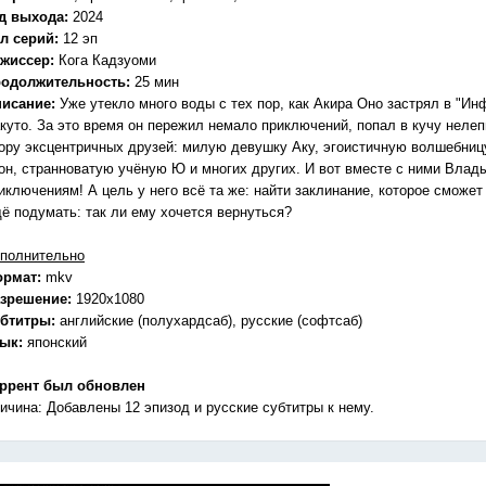
д выхода:
2024
л серий:
12 эп
жиссер:
Кога Кадзуоми
одолжительность:
25 мин
исание:
Уже утекло много воды с тех пор, как Акира Оно застрял в "И
куто. За это время он пережил немало приключений, попал в кучу нелеп
ору эксцентричных друзей: милую девушку Аку, эгоистичную волшебниц
он, странноватую учёную Ю и многих других. И вот вместе с ними Вла
иключениям! А цель у него всё та же: найти заклинание, которое сможет
ё подумать: так ли ему хочется вернуться?
полнительно
ормат:
mkv
зрешение:
1920x1080
бтитры:
английские (полухардсаб), русские (софтсаб)
зык:
японский
ррент был обновлен
ичина: Добавлены 12 эпизод и русские субтитры к нему.