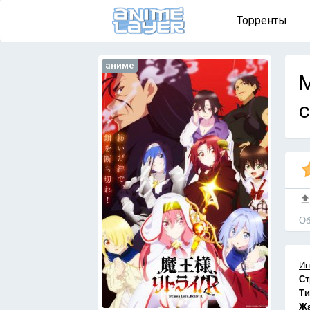
Торренты
аниме
M
с
Об
Ин
Ст
Ти
Ж