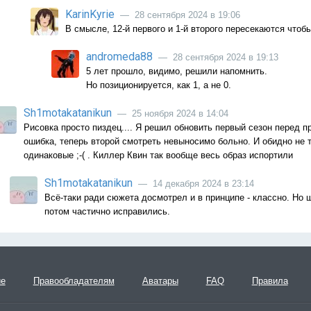
KarinKyrie
— 28 сентября 2024 в 19:06
В смысле, 12-й первого и 1-й второго пересекаются чтобы
andromeda88
— 28 сентября 2024 в 19:13
5 лет прошло, видимо, решили напомнить.
Но позиционируется, как 1, а не 0.
Sh1motakatanikun
— 25 ноября 2024 в 14:04
Рисовка просто пиздец.... Я решил обновить первый сезон перед п
ошибка, теперь второй смотреть невыносимо больно. И обидно не то
одинаковые ;-( . Киллер Квин так вообще весь образ испортили
Sh1motakatanikun
— 14 декабря 2024 в 23:14
Всё-таки ради сюжета досмотрел и в принципе - классно. Но 
потом частично исправились.
ие
Правообладателям
Аватары
FAQ
Правила