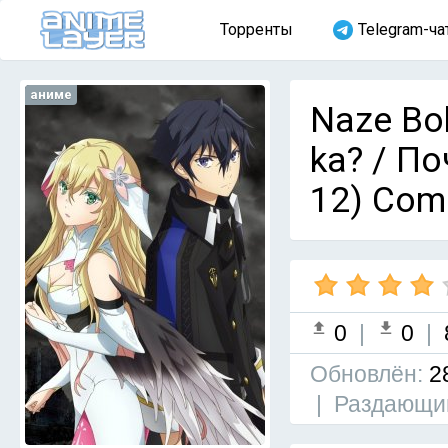
Торренты
Telegram-ча
аниме
Naze Bok
ka? / П
12) Com
0
|
0
|
Обновлён:
2
|
Раздающи