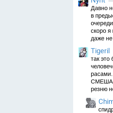
Nyht
—
Давно н
в преды
очереди
скоро я
даже не
Tigeril
так это
человеч
расами.
СМЕШАЕ
резню н
Chim
спид