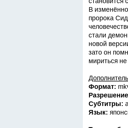
становится 
В изменённо
пророка Сида
человечеств
стали демон
новой верси
зато он помн
мириться не
Дополнител
Формат:
mk
Разрешени
Субтитры:
Язык:
японс