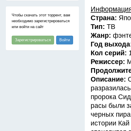
Информация
Чтобы скачать этот торрент, вам
Страна:
Япо
необходимо зарегистрироваться
Тип:
ТВ
или войти на сайт
Жанр:
фэнте
Зарегистрироваться
Войти
Год выхода
Кол серий:
Режиссер:
М
Продолжит
Описание:
разразилась
пророка Сид
расы были з
черных пира
истории Кай