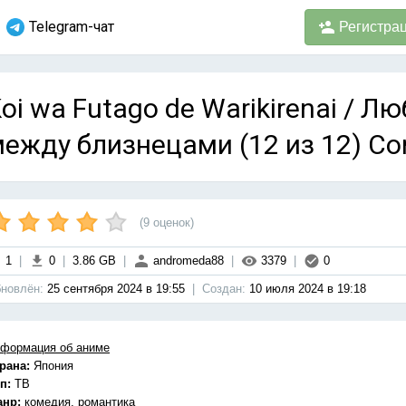
Telegram-чат
Регистра
oi wa Futago de Warikirenai / 
ежду близнецами (12 из 12) Co
(
9
оценок)
1
|
0
|
3.86 GB
|
andromeda88
|
3379
|
0
новлён:
25 сентября 2024 в 19:55
|
Cоздан:
10 июля 2024 в 19:18
формация об аниме
рана:
Япония
п:
ТВ
анр:
комедия, романтика