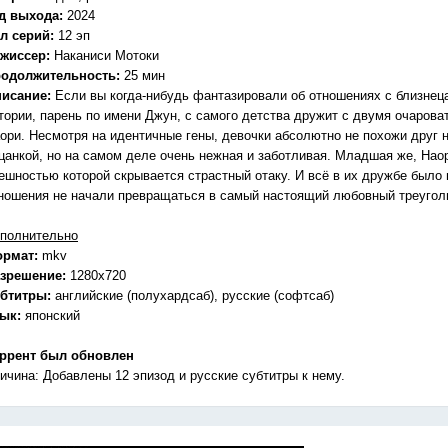
д выхода:
2024
л серий:
12 эп
жиссер:
Наканиси Мотоки
одолжительность:
25 мин
исание:
Если вы когда-нибудь фантазировали об отношениях с близнецам
тории, парень по имени Джун, с самого детства дружит с двумя очаров
ори. Несмотря на идентичные гены, девочки абсолютно не похожи друг н
цанкой, но на самом деле очень нежная и заботливая. Младшая же, Наор
ешностью которой скрывается страстный отаку. И всё в их дружбе было г
ношения не начали превращаться в самый настоящий любовный треугол
полнительно
ормат:
mkv
зрешение:
1280x720
бтитры:
английские (полухардсаб), русские (софтсаб)
зык:
японский
ррент был обновлен
ичина: Добавлены 12 эпизод и русские субтитры к нему.