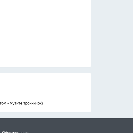
том - мутите тройничок)
Обратная связь