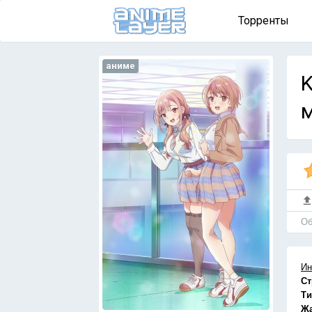
Торренты
аниме
K
м
Об
Ин
Ст
Ти
Ж