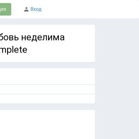
Вход
ция
Любовь неделима
mplete