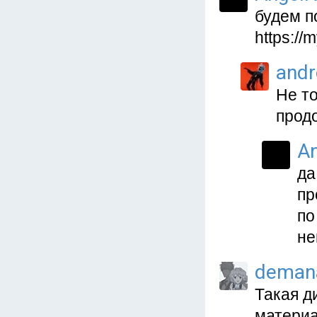
будем п
https:/
and
Не то
прод
A
да
пр
по
не
deman
Такая д
материа