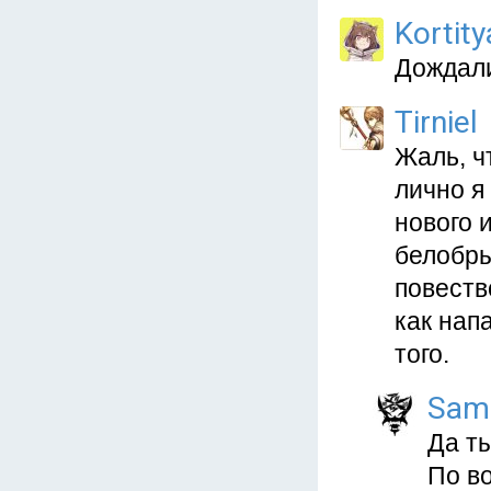
Kortit
Дождали
Tirniel
Жаль, ч
лично я 
нового 
белобры
повеств
как нап
того.
Sam
Да ты
По в