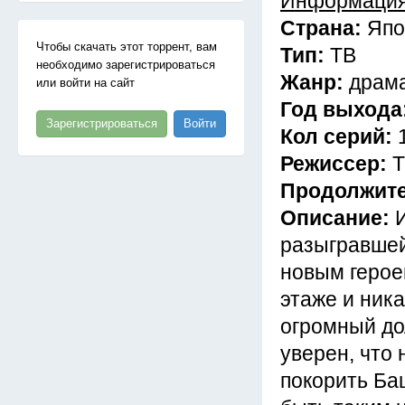
Информация
Страна:
Япо
Чтобы скачать этот торрент, вам
Тип:
ТВ
необходимо зарегистрироваться
Жанр:
драма
или войти на сайт
Год выхода
Зарегистрироваться
Войти
Кол серий:
Режиссер:
Т
Продолжит
Описание:
разыгравшей
новым герое
этаже и ника
огромный до
уверен, что
покорить Ба