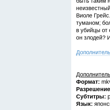
быть таким 
неизвестный
Виоле Грейс
туманом; бол
в убийцы от
он злодей? 
Дополнител
Дополнител
Формат:
mk
Разрешени
Субтитры:
Язык:
японс