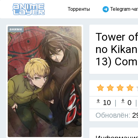
Торренты
Telegram-ча
аниме
Tower of
no Kikan
13) Com
10
|
0
Обновлён:
2