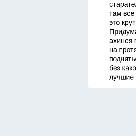
старател
там все
это крут
Придума
ахинея 
на прот
поднять
без как
лучшие 