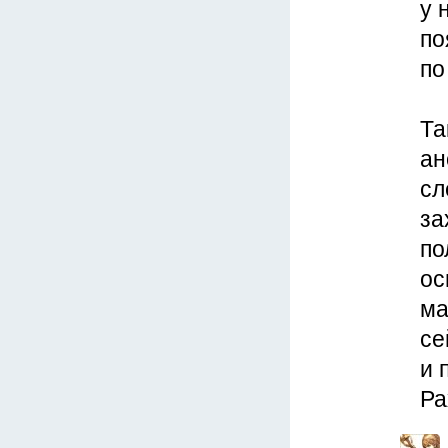
у 
по
по
Та
ан
сл
за
по
ос
ма
се
и 
Ра