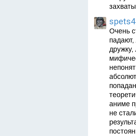
захваты
spets
Очень с
падают,
дружку,
мифичес
непонят
абсолют
попадан
теорети
аниме п
не стал
результ
постоян