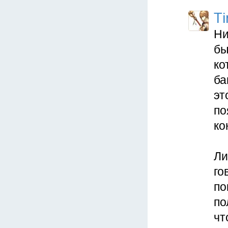
Ti
Ни
бы
ко
ба
эт
по
ко
Ли
го
по
по
чт