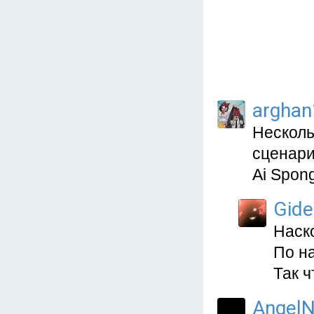
arghan
Несколь
сценари
Ai Spon
Gid
Наско
По на
Так ч
AngelN