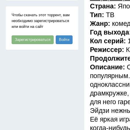
Страна:
Япо
Тип:
ТВ
Чтобы скачать этот торрент, вам
необходимо зарегистрироваться
Жанр:
комед
или войти на сайт
Год выхода
Кол серий:
Зарегистрироваться
Войти
Режиссер:
К
Продолжит
Описание:
популярным.
одноклассниц
драмкружке,
для него гар
Эйдзи нежны
Её яркая иг
когда-нибудь