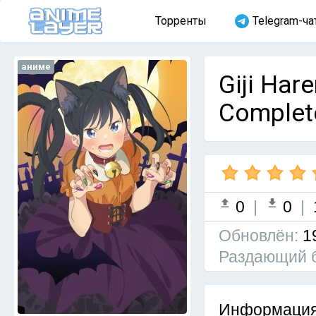
Торренты
Telegram-ча
аниме
Giji Har
Complet
0
|
0
|
Обновлён:
1
Раздающий 
Информация