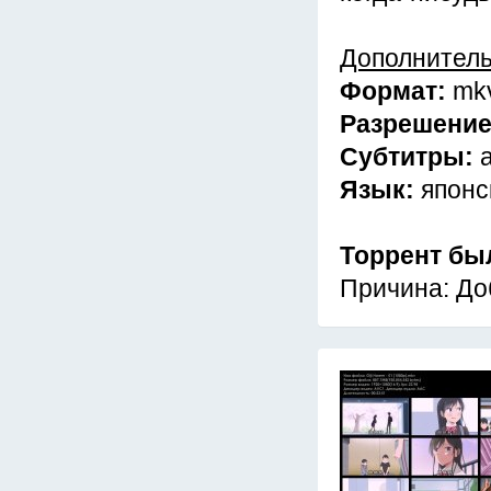
Дополнител
Формат:
mk
Разрешени
Субтитры:
Язык:
японс
Торрент бы
Причина: До