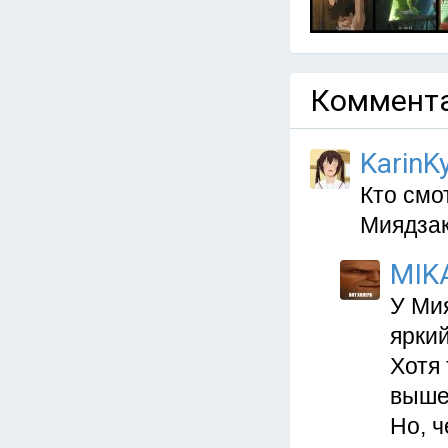
Коммента
KarinKy
Кто смо
Миядзак
MIK
У Мия
яркий
Хотя 
выше
Но, ч