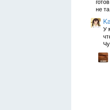
готов
не т
Ka
У 
чт
Чу