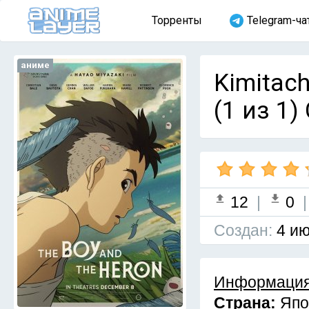
Торренты
Telegram-ча
аниме
Kimitach
(1 из 1)
12
|
0
Cоздан:
4 ию
Информация
Страна:
Япо