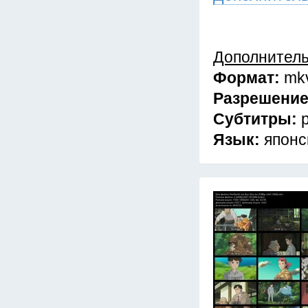
Дополнител
Формат:
mk
Разрешени
Субтитры:
Язык:
японс