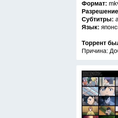
Формат:
mk
Разрешени
Субтитры:
Язык:
японс
Торрент бы
Причина: До