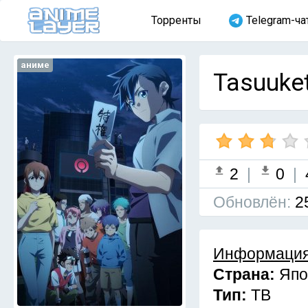
Торренты
Telegram-ча
аниме
Tasuuket
2
|
0
|
Обновлён:
2
Информация
Страна:
Япо
Тип:
ТВ